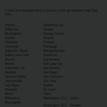
Noleggio
I centri di riconsegna Hertz si trovano in tutti gli aeroporti degli Stati
Furgoni
Uniti.
Atlanta
Oklahoma City
Noleggio
Baltimora
Omaha
Business
Birmingham
Orange County
Buffalo
Orlando
Charlotte
Phoenix
Flotta
Cincinnati
Pittsburgh
Dallas/Ft. Worth
Raleigh/Durham
Dallas Love Field
Rochester
Usato
Denver
Sacramento
Detroit
Salt Lake City
Greenville, SC
San Antonio
Prodotti
Hartford
San Diego
/
Houston Hobby
San Francisco
Partner
Jacksonville
San Jose
Las Vegas
Seattle
Memphis
St. Louis
Customer
Miami
Tulsa
Service
Milwaukee
Washington, D.C. - Dulles
Minneapolis
Washington, D.C. - Reagan