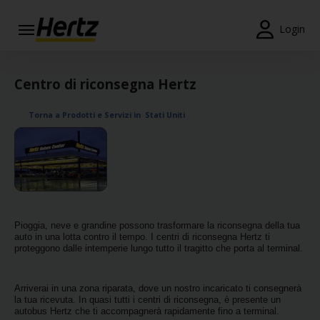
Menu
Login
Prenotazioni
Centro di riconsegna Hertz
Modifica/Cancella
Torna a Prodotti e Servizi in Stati Uniti
Agenzie
Offerte
Speciali
Iscriviti
Gratis
Pioggia, neve e grandine possono trasformare la riconsegna della tua
auto in una lotta contro il tempo. I centri di riconsegna Hertz ti
IT/IT
proteggono dalle intemperie lungo tutto il tragitto che porta al terminal.
Arriverai in una zona riparata, dove un nostro incaricato ti consegnerà
Noleggio
la tua ricevuta. In quasi tutti i centri di riconsegna, è presente un
Auto
autobus Hertz che ti accompagnerà rapidamente fino a terminal.