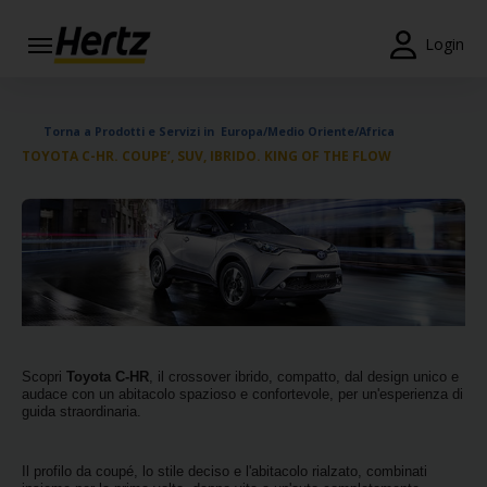
Menu
Login
Prenotazioni
Torna a Prodotti e Servizi in Europa/Medio Oriente/Africa
Modifica/Cancella
TOYOTA C-HR. COUPE’, SUV, IBRIDO. KING OF THE FLOW
Agenzie
Offerte
Speciali
Iscriviti
Gratis
IT/IT
Scopri
Toyota C-HR
, il crossover ibrido, compatto, dal design unico e
audace con un abitacolo spazioso e confortevole, per un'esperienza di
guida straordinaria.
Noleggio
Auto
Il profilo da coupé, lo stile deciso e l'abitacolo rialzato, combinati