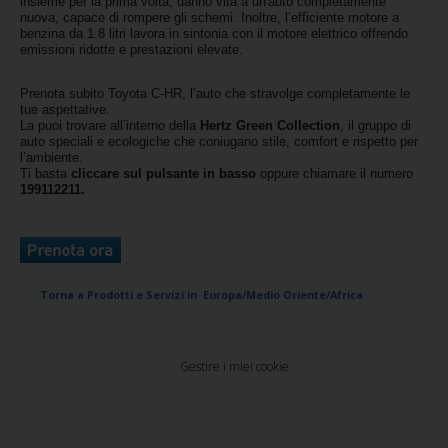
insieme per la prima volta, danno vita a un'auto completamente
nuova, capace di rompere gli schemi. Inoltre, l’efficiente motore a
benzina da 1.8 litri lavora in sintonia con il motore elettrico offrendo
Noleggio
emissioni ridotte e prestazioni elevate.
Furgoni
Prenota subito Toyota C-HR, l’auto che stravolge completamente le
Noleggio
tue aspettative.
La puoi trovare all’interno della
Hertz Green Collection
, il gruppo di
Business
auto speciali e ecologiche che coniugano stile, comfort e rispetto per
l’ambiente.
Ti basta
cliccare sul pulsante in basso
oppure chiamare il numero
Flotta
199112211.
Usato
Prodotti
Torna a Prodotti e Servizi in Europa/Medio Oriente/Africa
/
Partner
Gestire i miei cookie
Customer
Service