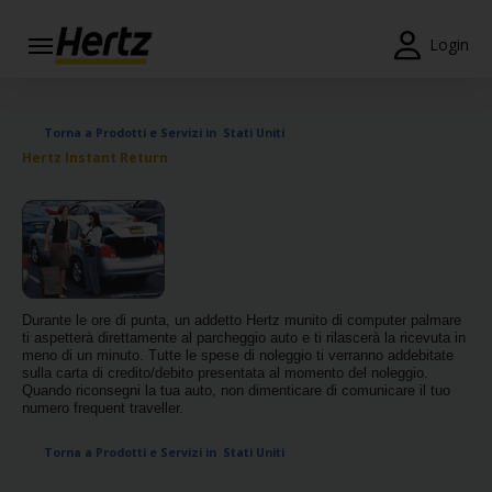
Menu
Login
Prenotazioni
Torna a Prodotti e Servizi in Stati Uniti
Modifica/Cancella
Hertz Instant Return
Agenzie
Offerte
Speciali
Iscriviti
Durante le ore di punta, un addetto Hertz munito di computer palmare
Gratis
ti aspetterà direttamente al parcheggio auto e ti rilascerà la ricevuta in
meno di un minuto. Tutte le spese di noleggio ti verranno addebitate
sulla carta di credito/debito presentata al momento del noleggio.
IT/IT
Quando riconsegni la tua auto, non dimenticare di comunicare il tuo
numero frequent traveller.
Noleggio
Torna a Prodotti e Servizi in Stati Uniti
Auto