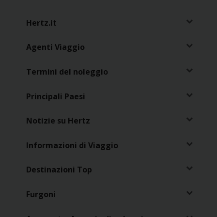
Noleggio
Hertz.it
Furgoni
Agenti Viaggio
Noleggio
Business
Termini del noleggio
Flotta
Principali Paesi
Usato
Notizie su Hertz
Prodotti
Informazioni di Viaggio
/
Partner
Destinazioni Top
Customer
Furgoni
Service