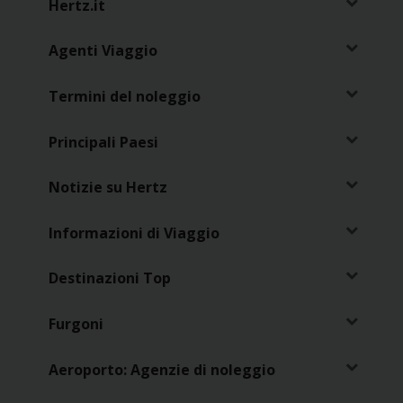
Hertz.it
Noleggio
Agenti Viaggio
Furgoni
Termini del noleggio
Noleggio
Business
Principali Paesi
Flotta
Notizie su Hertz
Usato
Informazioni di Viaggio
Prodotti
Destinazioni Top
/
Partner
Furgoni
Customer
Aeroporto: Agenzie di noleggio
Service