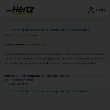
Menu
Login
Prenotazioni
Torna a Prodotti e Servizi in Europa/Medio Oriente/Africa
Modifica/Cancella
Hertz Car Sales Italia
Agenzie
Benvenuto in Hertz Car Sales Italia
Offerte
Scegli e acquista qui il veicolo che meglio soddisfa le tue esigenze aziendali o personali!
Speciali
La nostra flotta comprende una vasta gamma di auto e veicoli commerciali alla fine della
loro vita di noleggio ma in ottime condizioni, da "come nuovo" a modelli più usati.
Iscriviti
Gratis
PRIVATI - COMMERCIANTI\CONCESSIONARI
usato@hertz.com
+39 06 54294356
IT/IT
Torna a Prodotti e Servizi in Europa/Medio Oriente/Africa
Noleggio
Auto