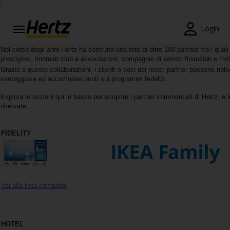
;
Menu
Login
Prenotazioni
Nel corso degli anni Hertz ha costruito una rete di oltre 100 partner, fra i qual
prestigiosi, rinomati club e associazioni, compagnie di servizi finanziari e molt
Modifica/Cancella
Grazie a queste collaborazioni, i clienti o soci dei nostri partner possono nole
vantaggiose ed accumulare punti sui programmi fedeltà.
Agenzie
Esplora le sezioni qui in basso per scoprire i partner commerciali di Hertz, e l
riservate.
Offerte
Speciali
FIDELITY
Iscriviti
Gratis
IT/IT
Vai alla lista completa
Noleggio
Auto
HOTEL