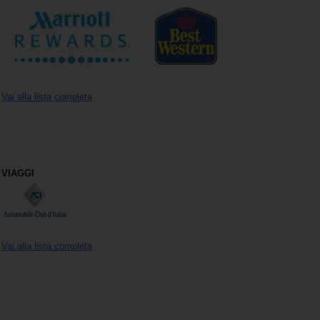
Noleggio
Furgoni
Noleggio
Business
Vai alla lista completa
Flotta
Usato
VIAGGI
Prodotti
/
Partner
Vai alla lista completa
Customer
Service