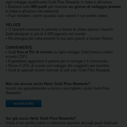
ogni noleggio qualificante Gold Plus Rewards in Italia e all’estero.
• Bastano solo
800 punti
per ricevere
un giorno di noleggio premio
Noleggio
in Italia e all’estero nel weekend.
Furgoni
• Puoi richidere i premi quando vuoi tramite il tuo profile online.
VELOCE
• Ti basterà mostrare la patente e ritirare le chiavi presso i banchi
Noleggio
Gold designati in più di 4.000 agenzie nel mondo.
Business
• Riconsegna più velocemente la tua auto grazie a Instant Return.
CONVENIENTE
• Godi
fino al 5% di sconto
su ogni noleggio Gold (senza codice
Flotta
sconto CDP).
• Il guidatore aggiuntivo è premio per il coniuge o il convivente.
• Ricevi il 25% di sconto sul noleggio dei seggiolini per bambini.
Usato
• Godi di speciali sconti riservati ai soli soci Gold Plus Rewards.
Prodotti
Non sei ancora socio Hertz Gold Plus Rewards?
Isciviti ora gratuitamente e inizia a raccogliere i punti Gold Plus
/
Rewards!
Partner
Customer
Service
Sei già socio Hertz Gold Plus Rewards?
Visita il tuo profilo online e selezione opzione raccogli punti Gold per