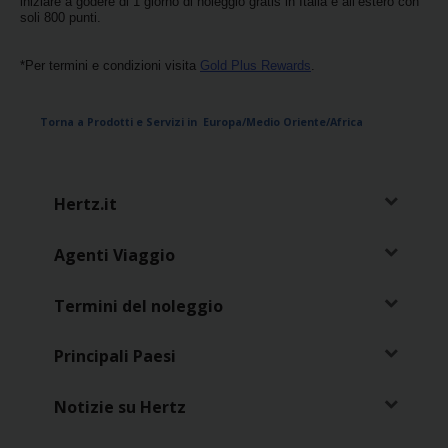
iniziare a godere di 1 giorno di noleggio gratis in Italia e all’estero con
Loyalty
soli 800 punti.
*Per termini e condizioni visita
Gold Plus Rewards
.
Torna a Prodotti e Servizi in Europa/Medio Oriente/Africa
Hertz.it
Agenti Viaggio
Termini del noleggio
Principali Paesi
Notizie su Hertz