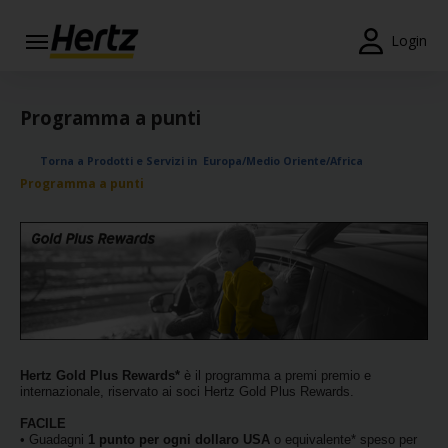
Menu
Login
Prenotazioni
Programma a punti
Modifica/Cancella
Torna a Prodotti e Servizi in Europa/Medio Oriente/Africa
Agenzie
Programma a punti
Offerte
Speciali
Iscriviti
Gratis
IT/IT
Hertz Gold Plus Rewards*
è il programma a premi premio e
internazionale, riservato ai soci Hertz Gold Plus Rewards.
Noleggio
FACILE
Auto
• Guadagni
1 punto per ogni dollaro USA
o equivalente* speso per