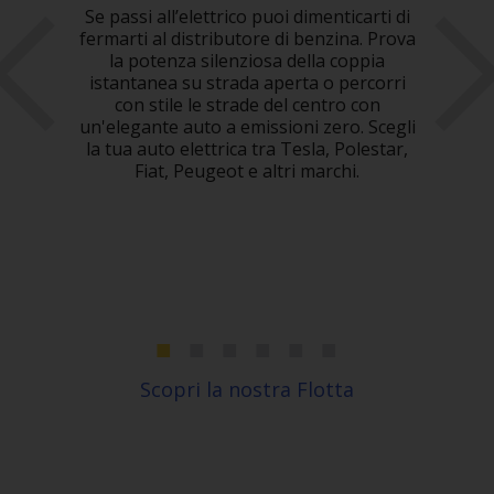
Se passi all’elettrico puoi dimenticarti di
Hert
fermarti al distributore di benzina. Prova
tua
la potenza silenziosa della coppia
da a
one o
istantanea su strada aperta o percorri
 per
con stile le strade del centro con
pen
 Fiat
un'elegante auto a emissioni zero. Scegli
la tua auto elettrica tra Tesla, Polestar,
oppo
 in
Fiat, Peugeot e altri marchi.
ion
Scopri la nostra Flotta