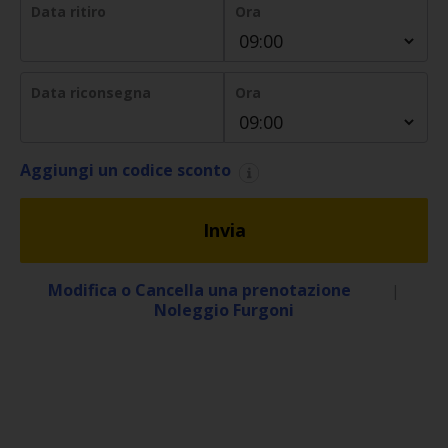
Data ritiro
Ora
Noleggio
Furgoni
Data riconsegna
Ora
Noleggio
Business
Aggiungi un codice sconto
Flotta
Invia
Usato
Modifica o Cancella una prenotazione
|
Prodotti
Noleggio Furgoni
/
Partner
Customer
Service