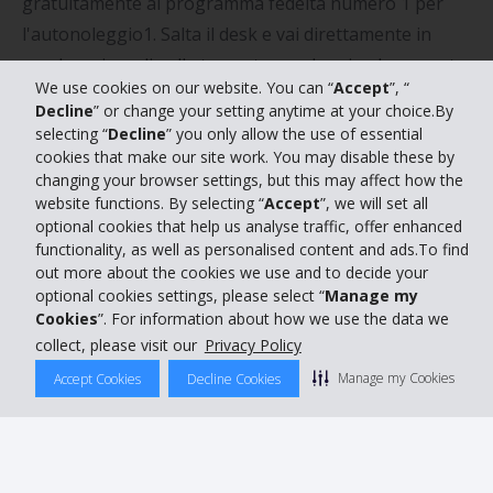
gratuitamente al programma fedeltà numero 1 per
l'autonoleggio1. Salta il desk e vai direttamente in
parcheggio, sali sulla tua auto a noleggio al momento
We use cookies on our website. You can “
Accept
”, “
del ritiro e riconsegna rapidamente, il tutto
Decline
” or change your setting anytime at your choice.By
accumulando punti per giorni di noleggio gratuiti e
selecting “
Decline
” you only allow the use of essential
upgrade.
cookies that make our site work. You may disable these by
changing your browser settings, but this may affect how the
website functions. By selecting “
Accept
”, we will set all
Scegli tra berline di lusso, auto Premium e sportive e
optional cookies that help us analyse traffic, offer enhanced
veicoli elettrici a emissioni zero fino a SUV, camion,
functionality, as well as personalised content and ads.To find
furgoni e altro ancora con migliaia di filiali locali e in
out more about the cookies we use and to decide your
optional cookies settings, please select “
Manage my
aeroporti in tutta Italia.
Cookies
”. For information about how we use the data we
Mettiti al volante in totale sicurezza sapendo che
collect, please visit our
Privacy Policy
igienizziamo ogni auto seguendo un accurato
Manage my Cookies
Accept Cookies
Decline Cookies
processo in 15 step prima del tuo arrivo.
Cambia orizzonti. Non i tuoi standard.