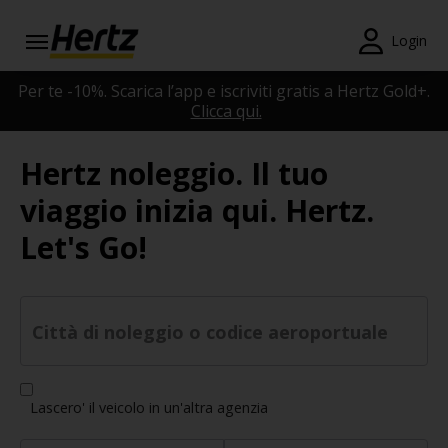
Menu
Login
Prenotazioni
Per te -10%. Scarica l’app e iscriviti gratis a Hertz Gold+.
Clicca qui.
Modifica/Cancella
Hertz noleggio. Il tuo
Agenzie
viaggio inizia qui. Hertz.
Offerte
Let's Go!
Speciali
Iscriviti
Gratis
Città di noleggio o codice aeroportuale
IT/IT
Lascero' il veicolo in un'altra agenzia
Noleggio
Auto