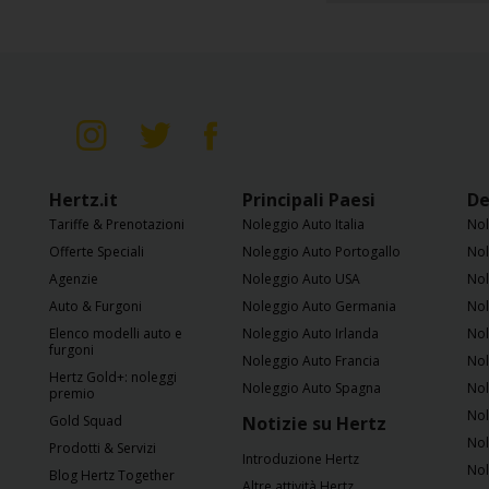
Loyalty
Hertz.it
Principali Paesi
De
Tariffe & Prenotazioni
Noleggio Auto Italia
Nol
Offerte Speciali
Noleggio Auto Portogallo
Nol
Agenzie
Noleggio Auto USA
Nol
Auto & Furgoni
Noleggio Auto Germania
Nol
Elenco modelli auto e
Noleggio Auto Irlanda
Nol
furgoni
Noleggio Auto Francia
Nol
Hertz Gold+: noleggi
Noleggio Auto Spagna
Nol
premio
Nol
Gold Squad
Notizie su Hertz
Nol
Prodotti & Servizi
Introduzione Hertz
Nol
Blog Hertz Together
Altre attività Hertz