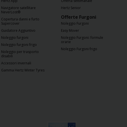
Hertz App
Offerta settimanale
Navigatore satellitare
Hertz Senior
NeverLost®
Offerte Furgoni
Copertura danni e furto
Supercover
Noleggio Furgoni
Guidatore Aggiuntivo
Easy Mover
Noleggio furgoni
Noleggio Furgoni: formule
orarie
Noleggio furgoni frigo
Noleggio Furgoni frigo
Noleggio per trasporto
disabili
Accessori invernali
Gamma Hertz Winter Tyres