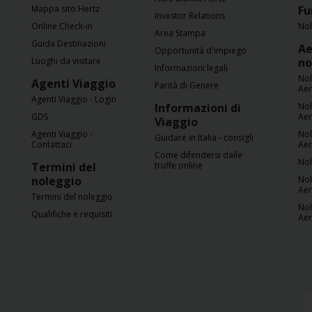
Mappa sito Hertz
Fu
Investor Relations
Online Check-in
Nol
Area Stampa
Guida Destinazioni
Ae
Opportunità d'impiego
Luoghi da visitare
no
Informazioni legali
Nol
Agenti Viaggio
Parità di Genere
Ae
Agenti Viaggio - Login
Informazioni di
Nol
GDS
Ae
Viaggio
Agenti Viaggio -
Nol
Guidare in Italia - consigli
Contattaci
Ae
Come difendersi dalle
Nol
Termini del
truffe online
noleggio
Nol
Ae
Termini del noleggio
Nol
Qualifiche e requisiti
Ae