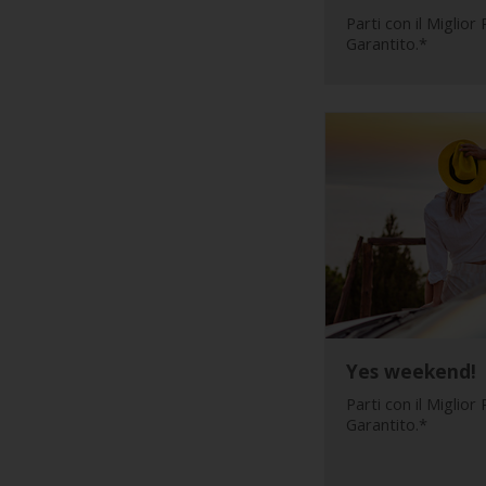
Parti con il Miglior
Noleggio
Garantito.*
Furgoni
Noleggio
Business
Flotta
Usato
Prodotti
/
Partner
Yes weekend!
Parti con il Miglior
Garantito.*
Customer
Service