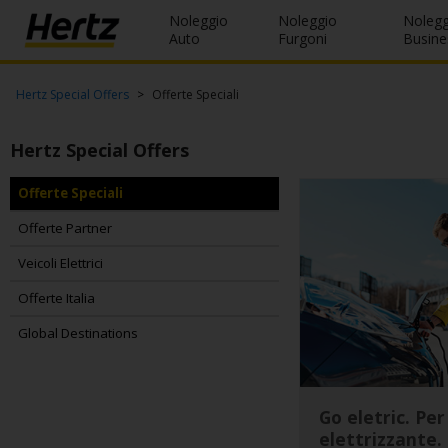
Noleggio
Noleggio
Nolegg
Menu
Auto
Furgoni
Busine
Prenotazioni
Hertz Special Offers
Offerte Speciali
Modifica/Cancella
Hertz Special Offers
Agenzie
Offerte Speciali
Offerte
Offerte Partner
Speciali
Veicoli Elettrici
Iscriviti
Offerte Italia
Gratis
Global Destinations
IT/IT
Noleggio
Go eletric. Per
Auto
elettrizzante.