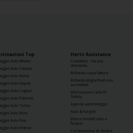
stinazioni Top
Hertz Assistance
eggio Auto Milano
Contattaci – Fai una
domanda
eggio Auto Catania
Richiesta copia fattura
eggio Auto Roma
Richiesta Miglia/Punti non
eggio Auto Napoli
accreditati
eggio Auto Cagliari
Informazioni Carta Di
Debito
eggio Auto Palermo
Agenzie autonoleggio
eggio Auto Torino
Auto & Furgoni
eggio Auto Ibiza
Elenco modelli auto e
eggio Auto Pisa
furgoni
eggio Auto Firenze
Constatazione di sinistro