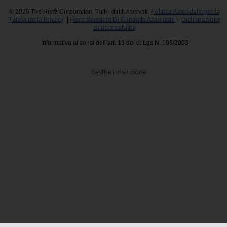
Politica Aziendale per la
© 2026 The Hertz Corporation. Tutti i diritti riservati.
Tutela della Privacy
|
Dichiarazione
|
Hertz Standard Di Condotta Aziendale
di accessibilità
Informativa ai sensi dell’art. 13 del d. Lgs N. 196/2003
Gestire i miei cookie