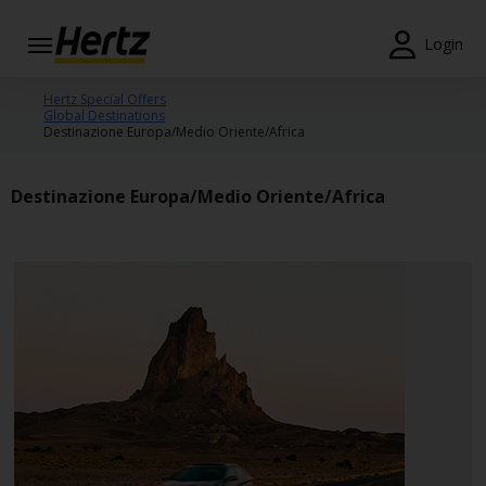
Menu
Login
Prenotazioni
Hertz Special Offers
Global Destinations
Destinazione Europa/Medio Oriente/Africa
Modifica/Cancella
Agenzie
Destinazione Europa/Medio Oriente/Africa
Offerte
Speciali
Iscriviti
Gratis
IT/IT
Noleggio
Auto