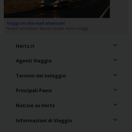
Noleggio
Furgoni
Viaggi on the road americani
Nuove avventure. Nuove strade. Nuovi viaggi.
Noleggio
Business
Hertz.it
Flotta
Agenti Viaggio
Usato
Termini del noleggio
Prodotti
Principali Paesi
/
Partner
Notizie su Hertz
Customer
Informazioni di Viaggio
Service