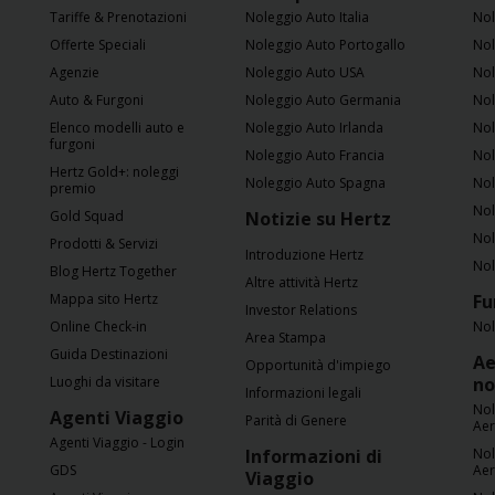
Tariffe & Prenotazioni
Noleggio Auto Italia
Nol
Offerte Speciali
Noleggio Auto Portogallo
Nol
Agenzie
Noleggio Auto USA
Nol
Auto & Furgoni
Noleggio Auto Germania
Nol
Elenco modelli auto e
Noleggio Auto Irlanda
Nol
furgoni
Noleggio Auto Francia
Nol
Hertz Gold+: noleggi
Noleggio Auto Spagna
Nol
premio
Nol
Gold Squad
Notizie su Hertz
Nol
Prodotti & Servizi
Introduzione Hertz
Nol
Blog Hertz Together
Altre attività Hertz
Mappa sito Hertz
Fu
Investor Relations
Online Check-in
Nol
Area Stampa
Guida Destinazioni
Ae
Opportunità d'impiego
Luoghi da visitare
no
Informazioni legali
Nol
Agenti Viaggio
Parità di Genere
Ae
Agenti Viaggio - Login
Informazioni di
Nol
GDS
Ae
Viaggio