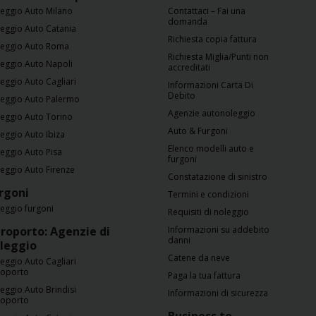
eggio Auto Milano
Contattaci – Fai una
domanda
eggio Auto Catania
Richiesta copia fattura
eggio Auto Roma
Richiesta Miglia/Punti non
eggio Auto Napoli
accreditati
eggio Auto Cagliari
Informazioni Carta Di
Debito
eggio Auto Palermo
Agenzie autonoleggio
eggio Auto Torino
Auto & Furgoni
eggio Auto Ibiza
Elenco modelli auto e
eggio Auto Pisa
furgoni
eggio Auto Firenze
Constatazione di sinistro
rgoni
Termini e condizioni
eggio furgoni
Requisiti di noleggio
roporto: Agenzie di
Informazioni su addebito
danni
leggio
Catene da neve
eggio Auto Cagliari
roporto
Paga la tua fattura
eggio Auto Brindisi
Informazioni di sicurezza
roporto