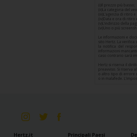
(i)Il prezzo più basso;
(ii)La categoria del vei
(iii)L’agenzia di ritiro 
(iv)Data e ora di ritiro
(v)L’indirizzo della pa
(vi)Uno o più screens
Le informazioni e docu
sito Hertz. La verific
la notifica del respon
informazioni mancanti.
caso contrario sarà imp
Hertz si riserva il di
preavviso. Si riserva a
o altro tipo di errore
o in malafede. L’imposs
Hertz.it
Principali Paesi
De