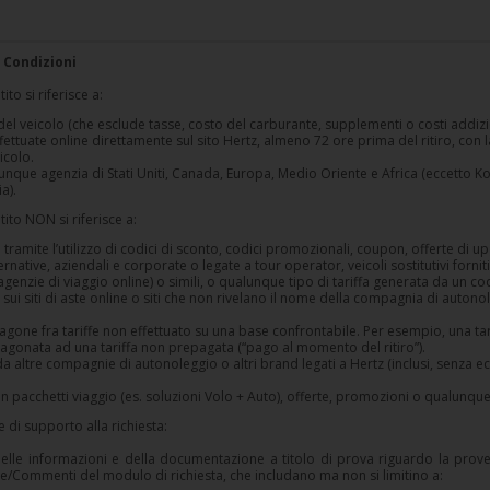
 Condizioni
ito si riferisce a:
 del veicolo (che esclude tasse, costo del carburante, supplementi o costi addizio
fettuate online direttamente sul sito Hertz, almeno 72 ore prima del ritiro, con 
icolo.
unque agenzia di Stati Uniti, Canada, Europa, Medio Oriente e Africa (eccetto 
a).
tito NON si riferisce a:
 tramite l’utilizzo di codici di sconto, codici promozionali, coupon, offerte di up
native, aziendali e corporate o legate a tour operator, veicoli sostitutivi forniti
a agenzie di viaggio online) o simili, o qualunque tipo di tariffa generata da un c
 sui siti di aste online o siti che non rivelano il nome della compagnia di autonol
one fra tariffe non effettuato su una base confrontabile. Per esempio, una ta
gonata ad una tariffa non prepagata (“pago al momento del ritiro”).
da altre compagnie di autonoleggio o altri brand legati a Hertz (inclusi, senza ecce
in pacchetti viaggio (es. soluzioni Volo + Auto), offerte, promozioni o qualunque 
di supporto alla richiesta:
delle informazioni e della documentazione a titolo di prova riguardo la prov
/Commenti del modulo di richiesta, che includano ma non si limitino a: