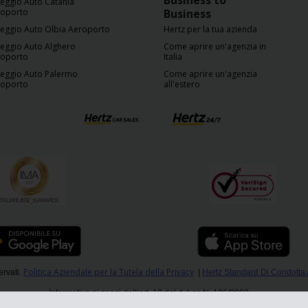
Business to
eggio Auto Catania
roporto
Business
eggio Auto Olbia Aeroporto
Hertz per la tua azienda
eggio Auto Alghero
Come aprire un'agenzia in
roporto
Italia
eggio Auto Palermo
Come aprire un'agenzia
roporto
all'estero
Politica Aziendale per la Tutela della Privacy
ervati.
|
Hertz Standard Di Condotta
Informativa ai sensi dell’art. 13 del d. Lgs N. 196/2003