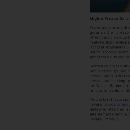
Noleggio
Furgoni
Miglior Prezzo Gara
Prenotando online dire
Noleggio
garanzia che il prezzo i
offerti dai siti web. La 
Business
migliore disponibile per
iscritti al programma 
usufruiscono di sconti 
Flotta
generate da un codice
Se trovi un prezzo più
Usato
per lo stesso gruppo di 
stessa agenzia di riti
stesso paese, ci impeg
tariffa e ti offriamo un
Prodotti
prezzo, una volta verifi
/
Partner
Perché la richiesta sia
inviare
l’apposito mod
della prenotazione. Ti
Customer
attentamente termini, 
inviare il modulo.
Service