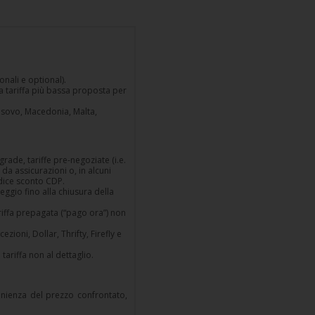
nali e optional).
la tariffa più bassa proposta per
Kosovo, Macedonia, Malta,
grade, tariffe pre-negoziate (i.e.
 da assicurazioni o, in alcuni
odice sconto CDP.
eggio fino alla chiusura della
riffa prepagata (“pago ora”) non
zioni, Dollar, Thrifty, Firefly e
tariffa non al dettaglio.
enienza del prezzo confrontato,