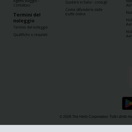
Agenti Viaggio -
Nol
Guidare in Italia - consigli
Contattaci
Ae
Come difendersi dalle
Nol
Termini del
truffe online
noleggio
Nol
Ae
Termini del noleggio
Nol
Qualifiche e requisiti
Ae
© 2026 The Hertz Corporation. Tutti i diritti ris