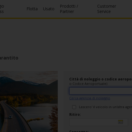
io
Prodotti /
Customer
Flotta
Usato
ss
Partner
Service
arantito
Città di noleggio o codice aeropo
o Codice Aeroportuale)
Cerca agenzia di noleggio
Lascero' il veicolo in un'altra ag
Ritiro:
Consegna: