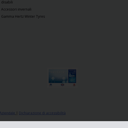
disabili
Accessori invernali
Gamma Hertz Winter Tyres
|
Dichiarazione di accessibilità
 Aziendale