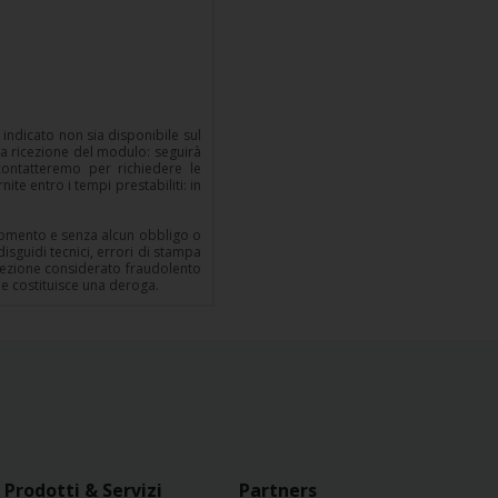
indicato non sia disponibile sul
lla ricezione del modulo: seguirà
i contatteremo per richiedere le
te entro i tempi prestabiliti: in
i momento e senza alcun obbligo o
disguidi tecnici, errori di stampa
screzione considerato fraudolento
ne costituisce una deroga.
Prodotti & Servizi
Partners