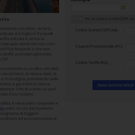
Ho un codice sconto (CDP, u
ntito
ttamente con Hertz, avrai la
Codice Sconto/CDP/Club:
ndicato è il migliore fra quelli
tariffa indicata è anche la
 tutti quei clienti che non sono
Coupon Promozionale (PC):
Gold Plus Rewards o che non
o tariffe aziendali agevolate,
 CDP.
Codice Tariffa (RQ):
 conveniente su un altro sito web
veicoli Hertz, le stesse date, la
ro e riconsegna, prenotando dallo
niamo a garantirti la stessa
Sono iscritto GOLD
 ulteriore 10% di sconto su quel
cato il tuo reclamo.
 valida, è necessario compilare e
ulo
entro 24 ore dal momento
 preghiamo di leggere
condizioni ed eccezioni prima di