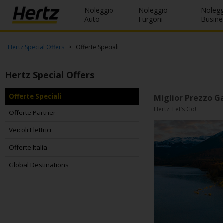
Noleggio
Noleggio
Nolegg
Menu
Auto
Furgoni
Busine
Prenotazioni
Hertz Special Offers
Offerte Speciali
Modifica/Cancella
Hertz Special Offers
Agenzie
Offerte Speciali
Miglior Prezzo G
Hertz. Let’s Go!
Offerte
Offerte Partner
Speciali
Veicoli Elettrici
Iscriviti
Offerte Italia
Gratis
Global Destinations
IT/IT
Noleggio
Auto