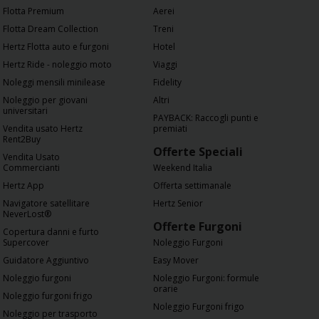
Flotta Premium
Aerei
Flotta Dream Collection
Treni
Hertz Flotta auto e furgoni
Hotel
Hertz Ride - noleggio moto
Viaggi
Noleggi mensili minilease
Fidelity
Noleggio per giovani
Altri
universitari
PAYBACK: Raccogli punti e
Vendita usato Hertz
premiati
Rent2Buy
Offerte Speciali
Vendita Usato
Commercianti
Weekend Italia
Hertz App
Offerta settimanale
Navigatore satellitare
Hertz Senior
NeverLost®
Offerte Furgoni
Copertura danni e furto
Supercover
Noleggio Furgoni
Guidatore Aggiuntivo
Easy Mover
Noleggio furgoni
Noleggio Furgoni: formule
orarie
Noleggio furgoni frigo
Noleggio Furgoni frigo
Noleggio per trasporto