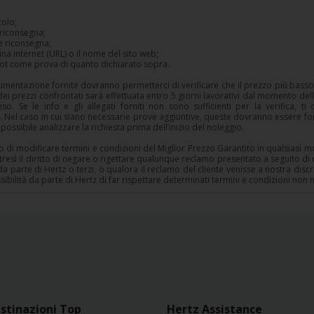
colo;
e riconsegna;
 e riconsegna;
gina internet (URL) o il nome del sito web;
hot come prova di quanto dichiarato sopra.
mentazione fornite dovranno permetterci di verificare che il prezzo più basso 
a dei prezzi confrontati sarà effettuata entro 5 giorni lavorativi dal momento de
so. Se le info e gli allegati forniti non sono sufficienti per la verifica, t
 Nel caso in cui siano necessarie prove aggiuntive, queste dovranno essere forni
ossibile analizzare la richiesta prima dell’inizio del noleggio.
ritto di modificare termini e condizioni del Miglior Prezzo Garantito in qualsias
ltresì il diritto di negare o rigettare qualunque reclamo presentato a seguito di 
 da parte di Hertz o terzi, o qualora il reclamo del cliente venisse a nostra di
ibilità da parte di Hertz di far rispettare determinati termini e condizioni non 
stinazioni Top
Hertz Assistance