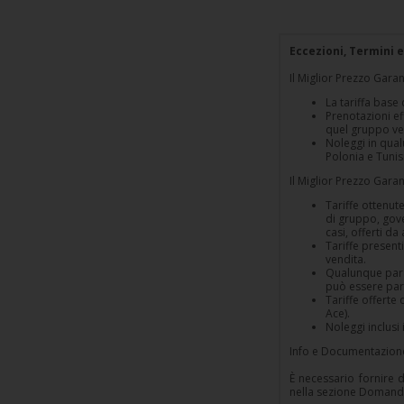
Loyalty
Eccezioni, Termini e
Il Miglior Prezzo Garant
La tariffa base
Prenotazioni ef
quel gruppo ve
Noleggi in qual
Polonia e Tunisi
Il Miglior Prezzo Garan
Tariffe ottenute
di gruppo, gover
casi, offerti d
Tariffe presenti
vendita.
Qualunque parag
può essere para
Tariffe offerte 
Ace).
Noleggi inclusi 
Info e Documentazione 
È necessario fornire 
nella sezione Domande