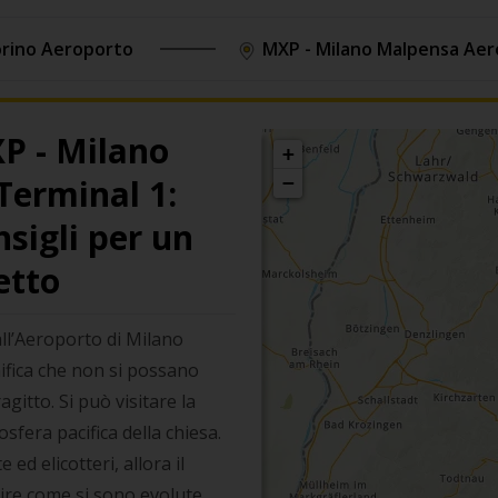
rino Aeroporto
MXP - Milano Malpensa Aero
P - Milano
+
Terminal 1:
−
sigli per un
etto
all’Aeroporto di Milano
ifica che non si possano
agitto. Si può visitare la
sfera pacifica della chiesa.
 ed elicotteri, allora il
re come si sono evolute