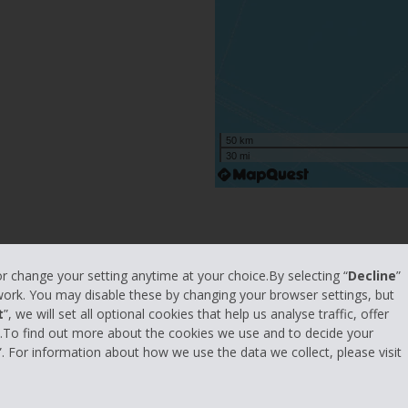
50 km
30 mi
Cosa guidare
or change your setting anytime at your choice.By selecting “
Decline
”
 work. You may disable these by changing your browser settings, but
icoli elettrici a zero emissioni, riducendo l’inquinamento e la
t
”, we will set all optional cookies that help us analyse traffic, offer
s.To find out more about the cookies we use and to decide your
arburante e costi di manutenzione con il noleggio di auto el
”. For information about how we use the data we collect, please visit