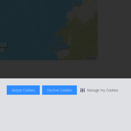
TERMS
Accept Cookies
Decline Cookies
Manage my Cookies
 dipendenza dai combustibili fossili.
ettriche Hertz.