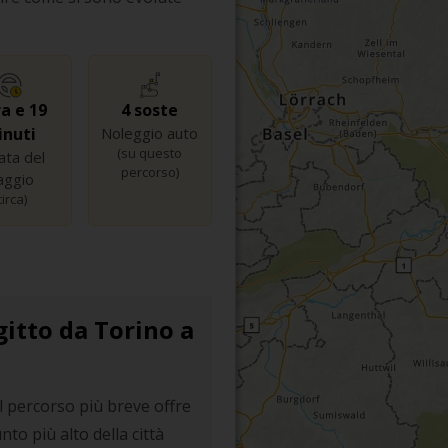
ra e 19
4 soste
inuti
Noleggio auto
(su questo
ata del
percorso)
aggio
circa)
gitto da Torino a
l percorso più breve offre
unto più alto della città