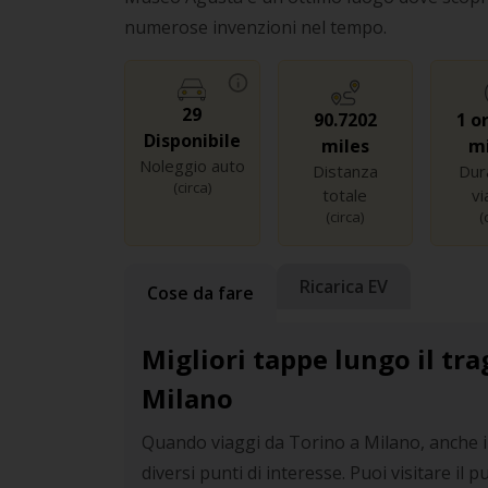
numerose invenzioni nel tempo.
29
90.7202
1 o
Disponibile
miles
m
Noleggio auto
Distanza
Dur
(circa)
totale
vi
(circa)
(
Ricarica EV
Cose da fare
Migliori tappe lungo il tra
Milano
Quando viaggi da Torino a Milano, anche i
diversi punti di interesse. Puoi visitare il p