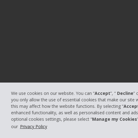
We use cookies on our website. You can “
Accept
”, “
Decline
” 
you only allow the use of essential cookies that make our site
Scegli un viaggio sostenibile con ve
this may affect how the website functions. By selecting “
Accep
enhanced functionality, as well as personalised content and ad
Risparmia su c
optional cookies settings, please select “
Manage my Cookies
our
Privacy Policy