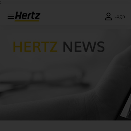
;
Menu
Login
Prenotazioni
Modifica/Cancella
Agenzie
Offerte
Speciali
Iscriviti
Gratis
IT/IT
Noleggio
Auto