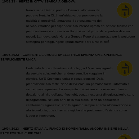
19/06/23
-
HERTZ IN CITTA' SBARCA A GENOVA.
Nuova sede Hertz al porto di Genova, all’interno del
progetto Hertz in Città, un’iniziativa per promuovere la
mobilità di prossimità, attraverso il potenziamento del
network cittadino per rispondere alla intensa ripresa del settore turismo che
per quest’anno si annuncia molto positiva, al punto di far parlare di anno
record. La nuova sede Hertz a Genova Porto si caratterizza per la posizione
strategica per raggiungere i punti chiave per i turisti in città.
18/05/2023
-
CON HERTZ LA MOBILITA' ELETTRICA DIVENTA UN’E-XPERIENCE
SEMPLICMENTE UNICA.
Hertz Italia lancia ufficialmente il noleggio EV accompagnato
da servizi e soluzioni che rendono semplice viaggiare in
elettrico. Un’E-Xperience unica e senza pensieri. Dalla
prenotazione alla restituzione del veicolo, un percorso facile, informato e
senza preoccupazioni. La semplicità di ricaricare attraverso un token in
dotazione al ritiro dell’auto (key-fob), senza necessità di registrazioni o carte
di pagamento. Nei 105 anni della sua storia Hertz ha abbracciato
cambiamenti significativi, con lo sguardo sempre attento all’innovazione e
alla tecnologia, due chiavi strategiche che posizionano l’azienda come
leader e innovatore.
19/04/2023 -
HERTZ ITALIA AL FIANCO DI KOMEN ITALIA. ANCORA INSIEME NELLA
RACE FOR THE CURE 2023.