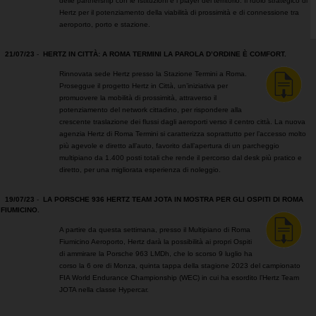
delle partnership con le Istituzioni e i player del territorio. Il ruolo strategico di
Hertz per il potenziamento della viabilità di prossimità e di connessione tra
aeroporto, porto e stazione.
21/07/23
-
HERTZ IN CITTÀ: A ROMA TERMINI LA PAROLA D’ORDINE È COMFORT.
Rinnovata sede Hertz presso la Stazione Termini a Roma.
Proseggue il progetto Hertz in Città, un’iniziativa per
promuovere la mobilità di prossimità, attraverso il
potenziamento del network cittadino, per rispondere alla
crescente traslazione dei flussi dagli aeroporti verso il centro città. La nuova
agenzia Hertz di Roma Termini si caratterizza soprattutto per l’accesso molto
più agevole e diretto all’auto, favorito dall’apertura di un parcheggio
multipiano da 1.400 posti totali che rende il percorso dal desk più pratico e
diretto, per una migliorata esperienza di noleggio.
19/07/23
-
LA PORSCHE 936 HERTZ TEAM JOTA IN MOSTRA PER GLI OSPITI DI ROMA
FIUMICINO.
A partire da questa settimana, presso il Multipiano di Roma
Fiumicino Aeroporto, Hertz darà la possibilità ai propri Ospiti
di ammirare la Porsche 963 LMDh, che lo scorso 9 luglio ha
corso la 6 ore di Monza, quinta tappa della stagione 2023 del campionato
FIA World Endurance Championship (WEC) in cui ha esordito l’Hertz Team
JOTA nella classe Hypercar.