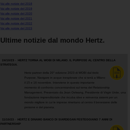
Vai alle notizie del 2018
Vai alle notizie del 2019
Noleggio
Vai alle notizie del 2020
Furgoni
Vai alle notizie del 2021
Vai alle notizie del 2022
Vai alle notizie del 2023
Noleggio
Business
Ultime notizie dal mondo Hertz.
Flotta
24/10/23
-
HERTZ TORNA AL WOBI DI MILANO. IL PURPOSE AL CENTRO DELLA
STRATEGIA.
Usato
Hertz partner della 20° edizione 2023 di WOBI dal titolo
Purpose. Navigare in acque inesplorate che si terrà a Milano
il 15 e 16 novembre. Interviene in questo importante
Prodotti
momento di confronto concentrandosi sul tema del Relationship
/
Management. Presentato da Jean Oelwang, Presidente di Virgin Unite, una
Partner
fondazione imprenditoriale che incuba idee e reinventa sistemi per un
mondo migliore in cui le imprese rimettano al centro il benessere delle
persone e del pianeta.
Customer
Service
11/10/23
-
HERTZ E DINAMO BANCO DI SIARDEGAN FESTEGGIANO 7 ANNI DI
PARTNERSHIP