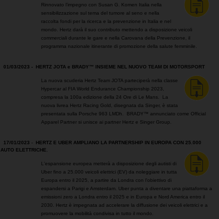
Rinnovato l’impegno con Susan G. Komen Italia nella
sensibilizzazione sul tema del tumore al seno e nella
raccolta fondi per la ricerca e la prevenzione in Italia e nel
mondo. Hertz darà il suo contributo mettendo a disposizione veicoli
commerciali durante le gare e nella Carovana della Prevenzione, il
programma nazionale itinerante di promozione della salute femminile.
01/03/2023 -
HERTZ JOTA e BRADY™ INSIEME NEL NUOVO TEAM DI MOTORSPORT
La nuova scuderia Hertz Team JOTA parteciperà nella classe
Hypercar al FIA World Endurance Championship 2023,
compresa la 100a edizione della 24 Ore di Le Mans. La
nuova livrea Hertz Racing Gold, disegnata da Singer, è stata
presentata sulla Porsche 963 LMDh. BRADY™ annunciato come Official
Apparel Partner si unisce ai partner Hertz e Singer Group.
17/01/2023
-
HERTZ E UBER AMPLIANO LA PARTNERSHIP IN EUROPA CON 25.000
AUTO ELETTRICHE.
L'espansione europea metterà a disposizione degli autisti di
Uber fino a 25.000 veicoli elettrici (EV) da noleggiare in tutta
Europa entro il 2025, a partire da Londra con l'obiettivo di
espandersi a Parigi e Amsterdam. Uber punta a diventare una piattaforma a
emissioni zero a Londra entro il 2025 e in Europa e Nord America entro il
2030. Hertz è impegnata ad accelerare la diffusione dei veicoli elettrici e a
promuovere la mobilità condivisa in tutto il mondo.