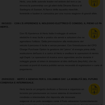
Hertz, una delle aziende leader nel settore del rent a car,
Loyalty
rinnova la partnership con gli atleti della Dinamo Banco di
Sardegna di Sassari. Al fianco della squadra maschile,
femminile e basket in carrozzina per una nuova stagione di grandi sfide.
06/10/23
-
CON L'E-XPERIENCE IL NOLEGGIO ELETTRICO È COMODO, IL PIENO LO FA
HERTZ..
Con l’E-Xperience di Hertz Italia il noleggio di vetture
elettriche è reso facile e pratico da servizi e soluzioni che ne
agevolano l’utilizzo. Dalla prenotazione alla restituzione del
veicolo il percorso è facile e senza pensieri. Con l’introduzione del CPO
Charge Purchase Option la gestione del “pieno” di energia prima della
restituzione dell’auto è a carico di Hertz e snellisce le operazioni di rientro
agli Ospiti. Le operazioni di ricarica sono agevolate anche durante il
noleggio grazie al token in dotazione al ritiro dell’auto (key-fob), che da
accesso ai punti di ricarica pubblici senza necessità di registrazioni o carte di
pagamento.
29/09/2023
-
HERTZ A GENOVA PER IL COLUMBUS DAY. LA MOBILITÀ DEL FUTURO
CONDIVISA E INTERMODALE.
Hertz lancia un progetto dedicato a Genova e organizza un
incontro per promuovere un nuovo sistema di movimento
condiviso e intermodale che risponda alle rinnovate
esigenze di un polo nevralgico come il Porto attraverso il potenziamento