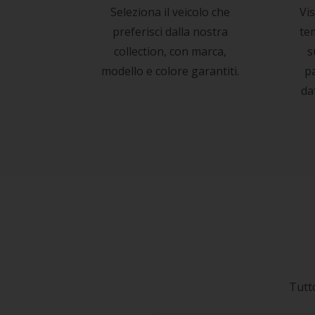
Seleziona il veicolo che
Vis
preferisci dalla nostra
tem
collection, con marca,
s
modello e colore garantiti.
pa
da
Tutto