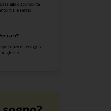
base alla disponibilità
endo tra le Ferrari
Ferrari?
’esperienza di noleggio
r un giorno.
a sogno?