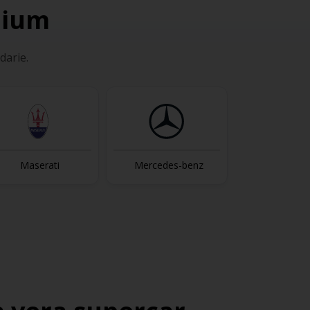
mium
darie.
Mercedes-benz
Mini