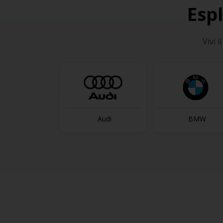
Esp
Vivi 
Audi
BMW
L