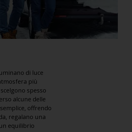
illuminano di luce
’atmosfera più
ca scelgono spesso
erso alcune delle
 semplice, offrendo
edda, regalano una
un equilibrio