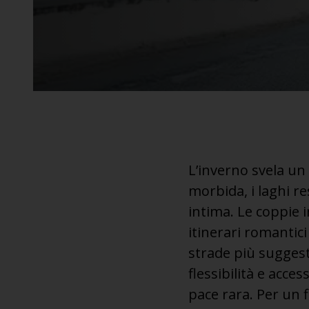
L’inverno svela un v
morbida, i laghi r
intima. Le coppie i
itinerari romantic
strade più suggest
flessibilità e acce
pace rara. Per un f