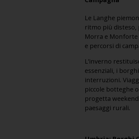
Le Langhe piemonte
ritmo più disteso, 
Morra e Monforte 
e percorsi di camp
L’inverno restitui
essenziali, i borgh
interruzioni. Viagg
piccole botteghe o 
progetta weekend ro
paesaggi rurali.
Umbria: Borghi C