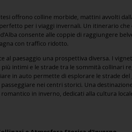
si offrono colline morbide, mattini avvolti dall
perfetto per i viaggi invernali. Un itinerario che
d’Alba consente alle coppie di raggiungere bel
agna con traffico ridotto.
sce al paesaggio una prospettiva diversa. I vigne
i più intimi e le strade tra le sommità collinari 
iare in auto permette di esplorare le strade del
passeggiare nei centri storici. Una destinazione
mantico in inverno, dedicati alla cultura locale
ollinari e Atmosfera Storica d’Inverno