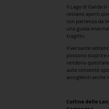
Il Lago di Garda si
restano aperti con 
con partenza da Ve
una guida invernal
tragitto.
Il versante settent
possono scoprire A
rendono quest’are
auto consente spos
accoglienti anche n
Colline delle Lan
Campagna