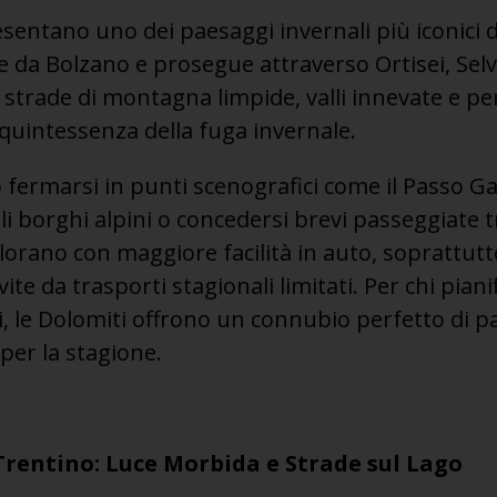
sentano uno dei paesaggi invernali più iconici d’
te da Bolzano e prosegue attraverso Ortisei, Sel
 strade di montagna limpide, valli innevate e p
 quintessenza della fuga invernale.
fermarsi in punti scenografici come il Passo Gar
oli borghi alpini o concedersi brevi passeggiate tr
lorano con maggiore facilità in auto, soprattutt
vite da trasporti stagionali limitati. Per chi pianif
i, le Dolomiti offrono un connubio perfetto di p
 per la stagione.
Trentino: Luce Morbida e Strade sul Lago