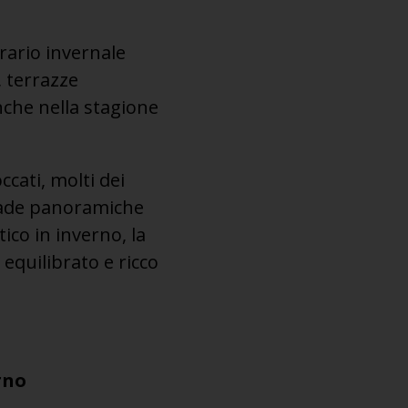
erario invernale
, terrazze
nche nella stagione
ccati, molti dei
trade panoramiche
ico in inverno, la
equilibrato e ricco
rno