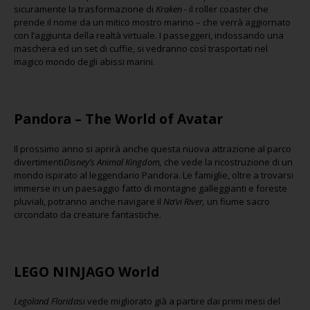
sicuramente la trasformazione di
Kraken
- il roller coaster che
prende il nome da un mitico mostro marino – che verrà aggiornato
con l’aggiunta della realtà virtuale. I passeggeri, indossando una
maschera ed un set di cuffie, si vedranno così trasportati nel
magico mondo degli abissi marini.
Pandora – The World of Avatar
Il prossimo anno si aprirà anche questa nuova attrazione al parco
divertimenti
Disney’s Animal Kingdom,
che vede la ricostruzione di un
mondo ispirato al leggendario Pandora. Le famiglie, oltre a trovarsi
immerse in un paesaggio fatto di montagne galleggianti e foreste
pluviali, potranno anche navigare il
Na’vi River,
un fiume sacro
circondato da creature fantastiche.
LEGO NINJAGO World
Legoland Florida
si vede migliorato già a partire dai primi mesi del