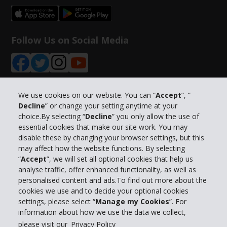
Follow Us on Social Media
We use cookies on our website. You can “
Accept
”, “
Decline
” or change your setting anytime at your
Info su Hertz
choice.By selecting “
Decline
” you only allow the use of
essential cookies that make our site work. You may
Business
disable these by changing your browser settings, but this
may affect how the website functions. By selecting
“
Accept
”, we will set all optional cookies that help us
Customer Service
analyse traffic, offer enhanced functionality, as well as
personalised content and ads.To find out more about the
Prenota con Hertz
cookies we use and to decide your optional cookies
settings, please select “
Manage my Cookies
”. For
information about how we use the data we collect,
please visit our
Privacy Policy