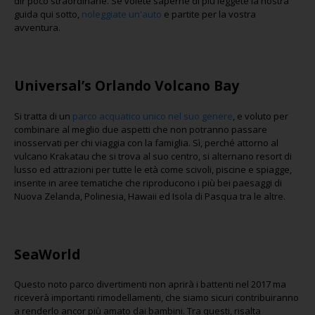
dir poco straordinarie. Se volete saperne di più leggete la nostra
guida qui sotto,
noleggiate un'auto
e partite per la vostra
avventura.
Universal’s Orlando Volcano Bay
Si tratta di un
parco acquatico unico nel suo genere
, e voluto per
combinare al meglio due aspetti che non potranno passare
inosservati per chi viaggia con la famiglia. Sì, perché attorno al
vulcano Krakatau che si trova al suo centro, si alternano resort di
lusso ed attrazioni per tutte le età come scivoli, piscine e spiagge,
inserite in aree tematiche che riproducono i più bei paesaggi di
Nuova Zelanda, Polinesia, Hawaii ed Isola di Pasqua tra le altre.
SeaWorld
Questo noto parco divertimenti non aprirà i battenti nel 2017 ma
riceverà importanti rimodellamenti, che siamo sicuri contribuiranno
a renderlo ancor più amato dai bambini. Tra questi, risalta