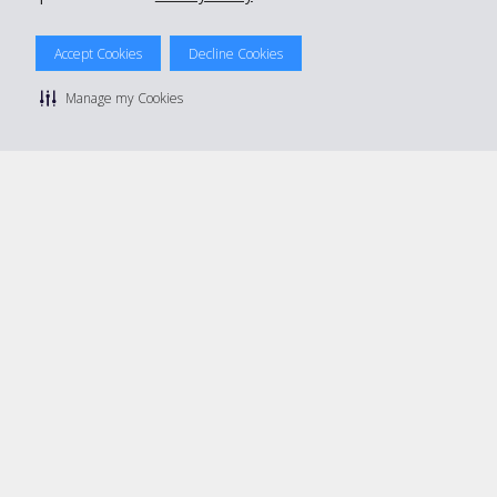
© 2026 The Hertz System, Inc.
Accept Cookies
Decline Cookies
Privacy Policy
|
Condizioni di Utilizzo
|
Termini e Condizioni di
noleggio
|
Mappa sito Hertz
Manage my Cookies
Manage cookie preferences