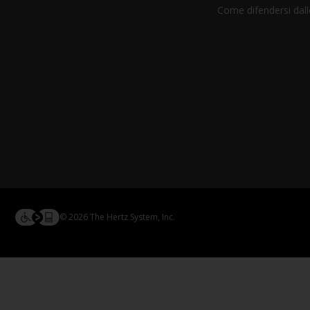
Come difendersi dalle
© 2026 The Hertz System, Inc.