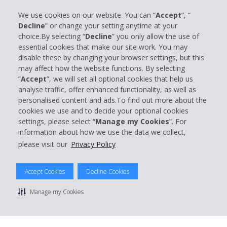
esercizio
Business
1. Il locatario si impegna a trattare il veicolo
We use cookies on our website. You can “
Accept
”, “
Decline
” or change your setting anytime at your
con la dovuta cura e in modo appropriato, a
Customer Service
choice.By selecting “
Decline
” you only allow the use of
rispettare tutte le normative e i requisiti tecnici
essential cookies that make our site work. You may
applicabili,in particolare il controllo regolare di
disable these by changing your browser settings, but this
Prenota con Hertz
livelli adeguati di liquido refrigerante e olio
may affect how the website functions. By selecting
motore, della pressione degli pneumatici e di
“
Accept
”, we will set all optional cookies that help us
eventuali manutenzioni programmate,e a
analyse traffic, offer enhanced functionality, as well as
verificare regolarmente che il veicolo rimanga
personalised content and ads.To find out more about the
cookies we use and to decide your optional cookies
in condizioni di idoneità alla circolazione. I
© 2026 The Hertz System, Inc.
settings, please select “
Manage my Cookies
”. For
veicoli devono essere sempre correttamente
Privacy Policy
|
Condizioni di Utilizzo
|
Termini e Condizioni di
information about how we use the data we collect,
noleggio
|
Mappa sito Hertz
chiusi a chiave; per le cabrio, la capote deve
please visit our
Privacy Policy
Manage cookie preferences
restare chiusa. Tutti i veicoli sono non
fumatori.
Accept Cookies
Decline Cookies
2. Di norma, il veicolo viene fornito con il pieno
di carburante o con la batteria completamente
Manage my Cookies
carica e deve essere restituito con lo stesso
livello di carburante o di carica. Se il veicolo