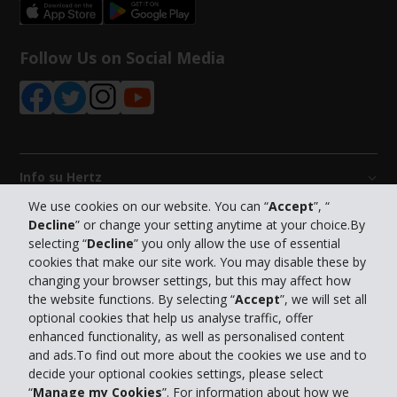
Follow Us on Social Media
Info su Hertz
We use cookies on our website. You can “
Accept
”, “
Decline
” or change your setting anytime at your choice.By
Business
selecting “
Decline
” you only allow the use of essential
cookies that make our site work. You may disable these by
Customer Service
changing your browser settings, but this may affect how
the website functions. By selecting “
Accept
”, we will set all
optional cookies that help us analyse traffic, offer
Prenota con Hertz
enhanced functionality, as well as personalised content
and ads.To find out more about the cookies we use and to
decide your optional cookies settings, please select
“
Manage my Cookies
”. For information about how we