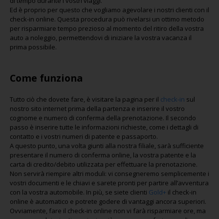
di tempo durante i vostri viaggi.
Ed è proprio per questo che vogliamo agevolare i nostri clienti con il
check-in online. Questa procedura può rivelarsi un ottimo metodo
per risparmiare tempo prezioso al momento del ritiro della vostra
auto a noleggio, permettendovi di iniziare la vostra vacanza il
prima possibile.
Come funziona
Tutto ciò che dovete fare, è visitare la pagina per il
check-in
sul
nostro sito internet prima della partenza e inserire il vostro
cognome e numero di conferma della prenotazione. Il secondo
passo è inserire tutte le informazioni richieste, come i dettagli di
contatto e i vostri numeri di patente e passaporto.
A questo punto, una volta giunti alla nostra filiale, sarà sufficiente
presentare il numero di conferma online, la vostra patente e la
carta di credito/debito utilizzata per effettuare la prenotazione.
Non servirà riempire altri moduli: vi consegneremo semplicemente i
vostri documenti e le chiavi e sarete pronti per partire all’avventura
con la vostra automobile. In più, se siete clienti
Gold+
il check-in
online è automatico e potrete godere di vantaggi ancora superiori.
Ovviamente, fare il check-in online non vi farà risparmiare ore, ma