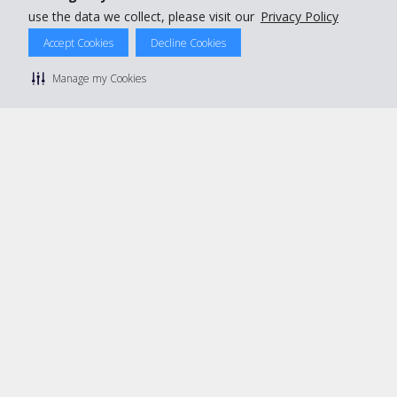
use the data we collect, please visit our
Privacy Policy
© 2026 The Hertz System, Inc.
Privacy Policy
|
Condizioni di Utilizzo
|
Termini e Condizioni di
Accept Cookies
Decline Cookies
noleggio
|
Mappa sito Hertz
Manage cookie preferences
Manage my Cookies