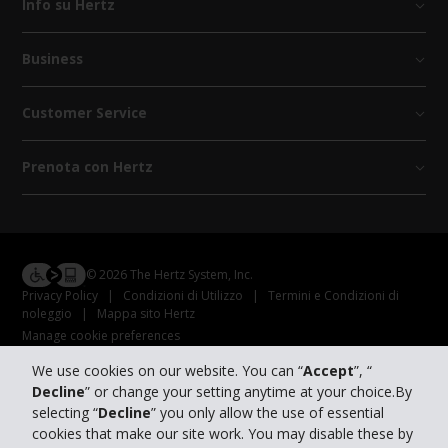
Info su Hertz
Business
Customer Service
Prenota con Hertz
© 2026 The Hertz System, Inc.
Privacy Policy
|
Condizioni di Utilizzo
|
Termini e Condizioni di
noleggio
|
Mappa sito Hertz
Manage cookie preferences
We use cookies on our website. You can “
Accept
”, “
Decline
” or change your setting anytime at your choice.By
selecting “
Decline
” you only allow the use of essential
cookies that make our site work. You may disable these by