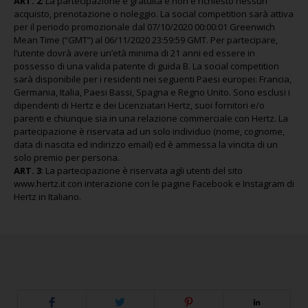
ART. 2
: La partecipazione è gratuita e non è richiesto nessun
acquisto, prenotazione o noleggio. La social competition sarà attiva
per il periodo promozionale dal 07/10/2020 00:00:01 Greenwich
Mean Time (“GMT”) al 06/11/2020 23:59:59 GMT. Per partecipare,
l’utente dovrà avere un’età minima di 21 anni ed essere in
possesso di una valida patente di guida B. La social competition
sarà disponibile per i residenti nei seguenti Paesi europei: Francia,
Germania, Italia, Paesi Bassi, Spagna e Regno Unito. Sono esclusi i
dipendenti di Hertz e dei Licenziatari Hertz, suoi fornitori e/o
parenti e chiunque sia in una relazione commerciale con Hertz. La
partecipazione è riservata ad un solo individuo (nome, cognome,
data di nascita ed indirizzo email) ed è ammessa la vincita di un
solo premio per persona.
ART. 3
: La partecipazione è riservata agli utenti del sito
www.hertz.it con interazione con le pagine Facebook e Instagram di
Hertz in Italiano.