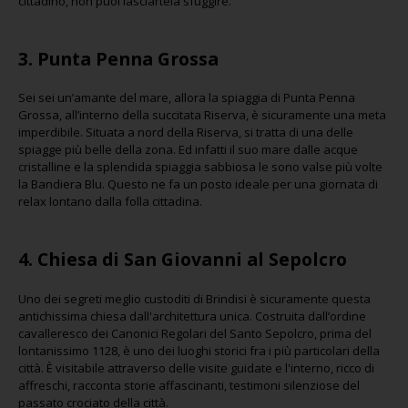
cittadino, non puoi lasciartela sfuggire.
3. Punta Penna Grossa
Sei sei un’amante del mare, allora la spiaggia di Punta Penna
Grossa, all’interno della succitata Riserva, è sicuramente una meta
imperdibile. Situata a nord della Riserva, si tratta di una delle
spiagge più belle della zona. Ed infatti il suo mare dalle acque
cristalline e la splendida spiaggia sabbiosa le sono valse più volte
la Bandiera Blu. Questo ne fa un posto ideale per una giornata di
relax lontano dalla folla cittadina.
4. Chiesa di San Giovanni al Sepolcro
Uno dei segreti meglio custoditi di Brindisi è sicuramente questa
antichissima chiesa dall'architettura unica. Costruita dall’ordine
cavalleresco dei Canonici Regolari del Santo Sepolcro, prima del
lontanissimo 1128, è uno dei luoghi storici fra i più particolari della
città. È visitabile attraverso delle visite guidate e l'interno, ricco di
affreschi, racconta storie affascinanti, testimoni silenziose del
passato crociato della città.