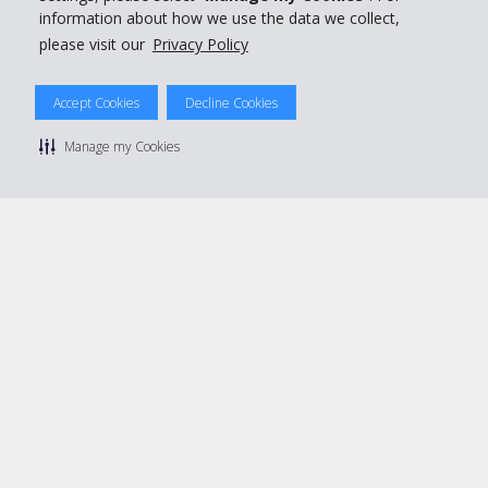
information about how we use the data we collect,
please visit our
Privacy Policy
© 2026 The Hertz System, Inc.
Accept Cookies
Decline Cookies
Privacy Policy
|
Condizioni di Utilizzo
|
Termini e Condizioni di
noleggio
|
Mappa sito Hertz
Manage my Cookies
Manage cookie preferences