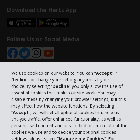
Download the Hertz App
Follow Us on Social Media
We use cookies on our website. You can “
Accept
”, “
Decline
” or change your setting anytime at your
Info su Hertz
choice.By selecting “
Decline
” you only allow the use of
essential cookies that make our site work. You may
Business
disable these by changing your browser settings, but this
may affect how the website functions. By selecting
“
Accept
”, we will set all optional cookies that help us
Customer Service
analyse traffic, offer enhanced functionality, as well as
personalised content and ads.To find out more about the
Prenota con Hertz
cookies we use and to decide your optional cookies
settings, please select “
Manage my Cookies
”. For