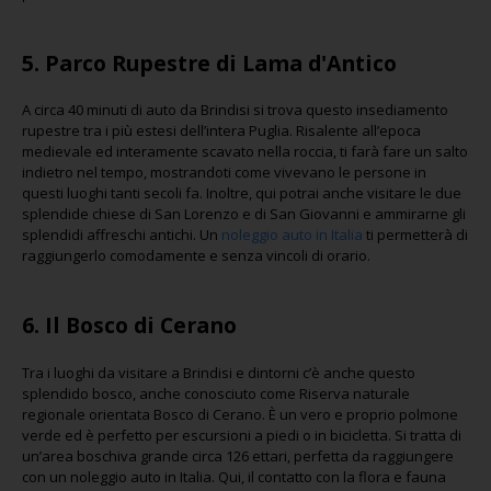
5. Parco Rupestre di Lama d'Antico
A circa 40 minuti di auto da Brindisi si trova questo insediamento
rupestre tra i più estesi dell’intera Puglia. Risalente all’epoca
medievale ed interamente scavato nella roccia, ti farà fare un salto
indietro nel tempo, mostrandoti come vivevano le persone in
questi luoghi tanti secoli fa. Inoltre, qui potrai anche visitare le due
splendide chiese di San Lorenzo e di San Giovanni e ammirarne gli
splendidi affreschi antichi. Un
noleggio auto in Italia
ti permetterà di
raggiungerlo comodamente e senza vincoli di orario.
6. Il Bosco di Cerano
Tra i luoghi da visitare a Brindisi e dintorni c’è anche questo
splendido bosco, anche conosciuto come Riserva naturale
regionale orientata Bosco di Cerano. È un vero e proprio polmone
verde ed è perfetto per escursioni a piedi o in bicicletta. Si tratta di
un’area boschiva grande circa 126 ettari, perfetta da raggiungere
con un noleggio auto in Italia. Qui, il contatto con la flora e fauna