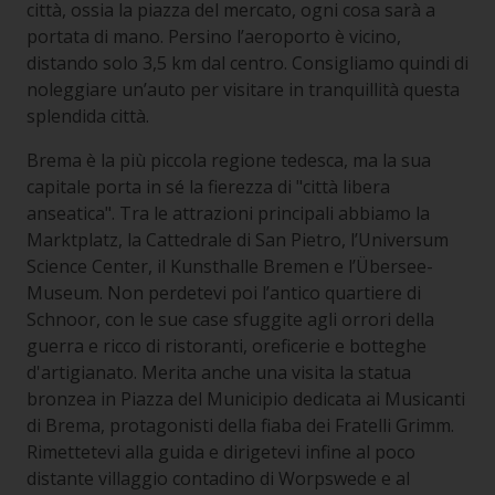
città, ossia la piazza del mercato, ogni cosa sarà a
portata di mano. Persino l’aeroporto è vicino,
distando solo 3,5 km dal centro. Consigliamo quindi di
noleggiare un’auto per visitare in tranquillità questa
splendida città.
Brema è la più piccola regione tedesca, ma la sua
capitale porta in sé la fierezza di "città libera
anseatica". Tra le attrazioni principali abbiamo la
Marktplatz, la Cattedrale di San Pietro, l’Universum
Science Center, il Kunsthalle Bremen e l’Übersee-
Museum. Non perdetevi poi l’antico quartiere di
Schnoor, con le sue case sfuggite agli orrori della
guerra e ricco di ristoranti, oreficerie e botteghe
d'artigianato. Merita anche una visita la statua
bronzea in Piazza del Municipio dedicata ai Musicanti
di Brema, protagonisti della fiaba dei Fratelli Grimm.
Rimettetevi alla guida e dirigetevi infine al poco
distante villaggio contadino di Worpswede e al