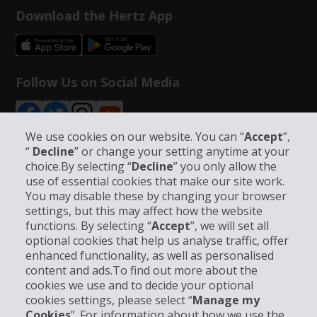
Download the Hertz App
Follow Us on Social Media
We use cookies on our website. You can “
Accept
”,
“
Decline
” or change your setting anytime at your
choice.By selecting “
Decline
” you only allow the
Info su Hertz
use of essential cookies that make our site work.
You may disable these by changing your browser
settings, but this may affect how the website
Business
functions. By selecting “
Accept
”, we will set all
optional cookies that help us analyse traffic, offer
Customer Service
enhanced functionality, as well as personalised
content and ads.To find out more about the
cookies we use and to decide your optional
Prenota con Hertz
cookies settings, please select “
Manage my
Cookies
”. For information about how we use the