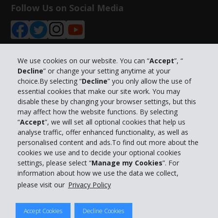
Follow Us on Social Media
We use cookies on our website. You can “
Accept
”, “
Decline
” or change your setting anytime at your
Info su Hertz
choice.By selecting “
Decline
” you only allow the use of
essential cookies that make our site work. You may
Business
disable these by changing your browser settings, but this
may affect how the website functions. By selecting
“
Accept
”, we will set all optional cookies that help us
Customer Service
analyse traffic, offer enhanced functionality, as well as
personalised content and ads.To find out more about the
Prenota con Hertz
cookies we use and to decide your optional cookies
settings, please select “
Manage my Cookies
”. For
information about how we use the data we collect,
please visit our
Privacy Policy
© 2026 The Hertz System, Inc.
Accept Cookies
Decline Cookies
Privacy Policy
|
Condizioni di Utilizzo
|
Termini e Condizioni di