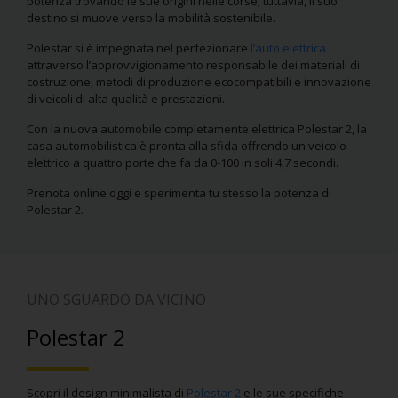
potenza trovando le sue origini nelle corse; tuttavia, il suo
destino si muove verso la mobilità sostenibile.
Polestar si è impegnata nel perfezionare
l’auto elettrica
attraverso l’approvvigionamento responsabile dei materiali di
costruzione, metodi di produzione ecocompatibili e innovazione
di veicoli di alta qualità e prestazioni.
Con la nuova automobile completamente elettrica Polestar 2, la
casa automobilistica è pronta alla sfida offrendo un veicolo
elettrico a quattro porte che fa da 0-100 in soli 4,7 secondi.
Prenota online oggi e sperimenta tu stesso la potenza di
Polestar 2.
UNO SGUARDO DA VICINO
Polestar 2
Scopri il design minimalista di
Polestar 2
Polestar 2
Polestar 2
Polestar 2
Polestar 2
Polestar 2
Polestar 2
Polestar 2
e le sue specifiche