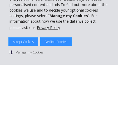
personalised content and ads.To find out more about the
cookies we use and to decide your optional cookies
Prenota con Hertz
settings, please select “
Manage my Cookies
”. For
information about how we use the data we collect,
please visit our
Privacy Policy
© 2026 The Hertz System, Inc.
Accept Cookies
Decline Cookies
Privacy Policy
|
Condizioni di Utilizzo
|
Termini e Condizioni di
noleggio
|
Mappa sito Hertz
Manage my Cookies
Manage cookie preferences