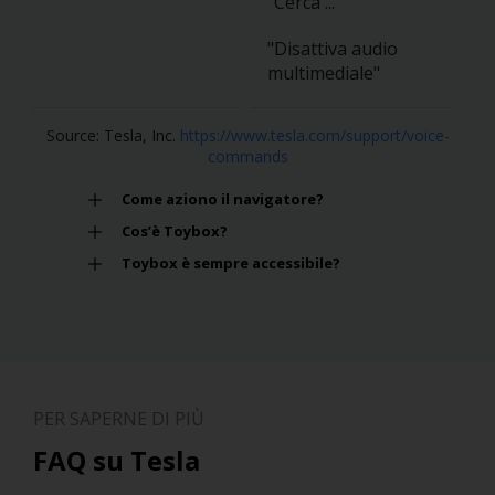
"Cerca ..."
"Disattiva audio
multimediale"
Source: Tesla, Inc.
https://www.tesla.com/support/voice-
commands
Come aziono il navigatore?
Cos’è Toybox?
Toybox è sempre accessibile?
PER SAPERNE DI PIÙ
FAQ su Tesla