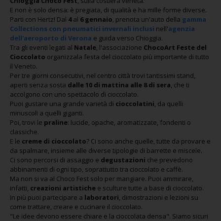
Chioggia Choco Fest
, sulla costiera veneta.
E non è solo densa: è pregiata, di qualità e ha mille forme diverse.
Parti con Hertz! Dal
4
al
6 gennaio
, prenota un'auto della
gamma
Collections con pneumatici invernali inclusi
nell'
agenzia
dell'aeroporto di Verona
e guida verso Chioggia.
Tra gli eventi legati al
Natale
, l'associazione
ChocoArt Feste del
Cioccolato
organizzala festa del cioccolato più importante di tutto
il Veneto.
Per tre giorni consecutivi, nel centro città trovi tantissimi stand,
aperti senza sosta
dalle 10 di mattina alle 8 di sera
, che ti
accolgono con uno spettacolo di cioccolato.
Puoi gustare una grande varietà di
cioccolatini
, da quelli
minuscoli a quelli giganti.
Poi, trovi le
praline
: lucide, opache, aromatizzate, fondenti o
classiche.
E le
creme di cioccolato
? Ci sono anche quelle, tutte da provare e
da spalmare, insieme alle diverse tipologie di barrette e miscele.
Ci sono percorsi di assaggio e
degustazioni
che prevedono
abbinamenti di ogni tipo, soprattutto tra cioccolato e caffè.
Ma non si va al Choco Fest solo per mangiare. Puoi ammirare,
infatti,
creazioni artistiche
e sculture tutte a base di cioccolato.
In più puoi partecipare a
laboratori
, dimostrazioni e lezioni su
come trattare, creare e cucinare il cioccolato.
"Le idee devono essere chiare e la cioccolata densa". Siamo sicuri