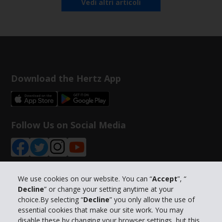
Vedi altri articoli
Download the Hertz App
Follow Us on Social Media
We use cookies on our website. You can “
Accept
”, “
Decline
” or change your setting anytime at your
Info su Hertz
choice.By selecting “
Decline
” you only allow the use of
essential cookies that make our site work. You may
Business
disable these by changing your browser settings, but this