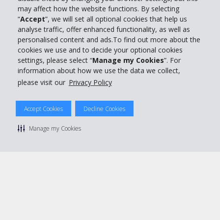
may affect how the website functions. By selecting
“
Accept
”, we will set all optional cookies that help us
Customer Service
analyse traffic, offer enhanced functionality, as well as
personalised content and ads.To find out more about the
Prenota con Hertz
cookies we use and to decide your optional cookies
settings, please select “
Manage my Cookies
”. For
information about how we use the data we collect,
please visit our
Privacy Policy
© 2026 The Hertz System, Inc.
Accept Cookies
Decline Cookies
Privacy Policy
|
Condizioni di Utilizzo
|
Termini e Condizioni di
noleggio
|
Mappa sito Hertz
Manage my Cookies
Manage cookie preferences