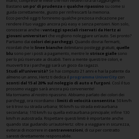
mano, comprese le mete che non vedevi l’ora di raggiungere.
Bastano
un po’ di prudenza
e
qualche
ripassino
su come si
guida correttamente, giusto per rinfrescarti la memoria.
Ecco perché oggi ti forniremo qualche preziosa indicazione per
rendere il tuo viaggio ancora più easy e senza pensieri. Non solo,
conoscerai anche i
vantaggi speciali riservati da Hertz ai
giovani universitari
che vogliono noleggiare un’auto. Sei pronto?
Partiamo dai
colori dei parcheggi
. Quando dovrai fermarti,
ricordati che le
linee bianche
delimitano posteggi gratuiti,
quelle
blu
sono per i posti a pagamento, mentre le
strisce gialle
sono
per lo più riservate ai disabili. Tieni a mente questi tre colori, e
muoverti tra i parcheggi sarà un gioco da ragazzi.
Studi all’università?
Se hai compiuto 21 anni e hai la patente da
almeno un anno, Hertz ti dedica il
programma
UniverCity
con
sconti dal 15 al 20% sul noleggio di auto e furgoni
. Così il tuo
prossimo viaggio sarà ancora più conveniente!
Ma torniamo al nostro ripassino. Abbiamo parlato dei colori dei
parcheggi, ora ricordiamo i
limiti di velocità consentita
: 50 km/h
se ti trovi su strada urbana; 90 km/h su strada extraurbana
secondaria; 110 km/h su quella extraurbana principale; infine 130
km/h in autostrada. Rispettare questi limiti è importante anche
quando stai guidando un’autoHertz: oltre a viaggiare in sicurezza,
eviterai di incorrere in
contravvenzioni
, di cui per contratto
saresti direttamente responsabile.