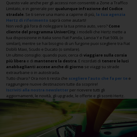
Questo vale anche per gli accessi non consentiti a Zone a Traffico
Limitato, e in generale per
qualunque infrazione del Codice
stradale
. Se ti serve una mano a capirne di più,
la tua agenzia
Hertz di riferimento
saprà come aiutarti!
Non vedi già l’ora di noleggiare la tua prima auto, vero?
Come
cliente del programma UniverCity
, i modelli che Hertz mette a
tua disposizione in Italia sono Fiat Panda, Lancia Y e Fiat 500L (o
similari), mentre se hai bisogno di un furgone puoi scegliere tra Fiat
Doblò Maxi, Scudo e Ducato (o similare).
Un ultimo consiglio: quando puoi, cerca di
viaggiare sulla corsia
più libera
e di
mantenere la destra
. E ricordati di
tenere le luci
anabbaglianti accese anche di giorno
se viaggi su strade
extraurbane o in autostrada.
Tutto chiaro? Ora non ti resta che
scegliere l’auto che fa per te
e
raggiungere nuove destinazioni tutte da scoprire!
Iscriviti alla nostra newsletter
per ricevere tutti gli
aggiornamenti, le novità, gli upgrade, le offerte e gli sconti Hertz.