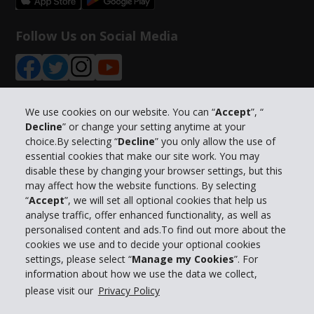
Follow Us on Social Media
We use cookies on our website. You can “
Accept
”, “
Decline
” or change your setting anytime at your
Info su Hertz
choice.By selecting “
Decline
” you only allow the use of
essential cookies that make our site work. You may
Business
disable these by changing your browser settings, but this
may affect how the website functions. By selecting
“
Accept
”, we will set all optional cookies that help us
Customer Service
analyse traffic, offer enhanced functionality, as well as
personalised content and ads.To find out more about the
Prenota con Hertz
cookies we use and to decide your optional cookies
settings, please select “
Manage my Cookies
”. For
information about how we use the data we collect,
please visit our
Privacy Policy