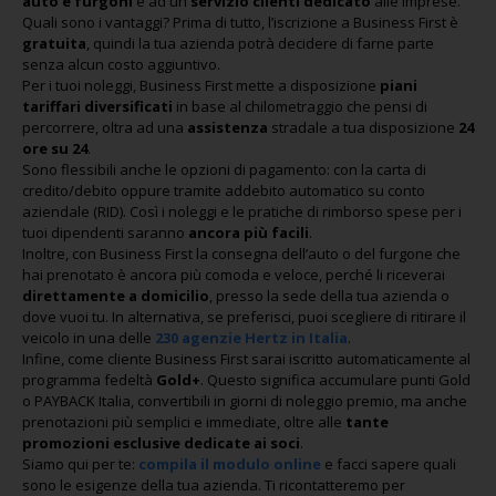
auto e furgoni
e ad un
servizio clienti dedicato
alle imprese.
Quali sono i vantaggi? Prima di tutto, l’iscrizione a Business First è
gratuita
, quindi la tua azienda potrà decidere di farne parte
senza alcun costo aggiuntivo.
Per i tuoi noleggi, Business First mette a disposizione
piani
tariffari diversificati
in base al chilometraggio che pensi di
percorrere, oltra ad una
assistenza
stradale a tua disposizione
24
ore su 24
.
Sono flessibili anche le opzioni di pagamento: con la carta di
credito/debito oppure tramite addebito automatico su conto
aziendale (RID). Così i noleggi e le pratiche di rimborso spese per i
tuoi dipendenti saranno
ancora più facili
.
Inoltre, con Business First la consegna dell’auto o del furgone che
hai prenotato è ancora più comoda e veloce, perché li riceverai
direttamente a domicilio
, presso la sede della tua azienda o
dove vuoi tu. In alternativa, se preferisci, puoi scegliere di ritirare il
veicolo in una delle
230 agenzie Hertz in Italia
.
Infine, come cliente Business First sarai iscritto automaticamente al
programma fedeltà
Gold+
. Questo significa accumulare punti Gold
o PAYBACK Italia, convertibili in giorni di noleggio premio, ma anche
prenotazioni più semplici e immediate, oltre alle
tante
promozioni esclusive dedicate ai soci
.
Siamo qui per te:
compila il modulo online
e facci sapere quali
sono le esigenze della tua azienda. Ti ricontatteremo per