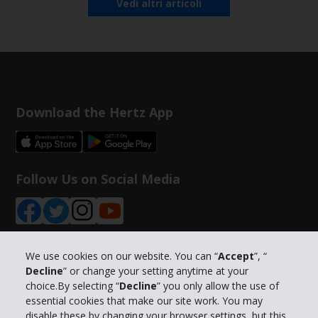
Vedi altri articoli
Download the Hertz App
Follow Us on Social Media
We use cookies on our website. You can “
Accept
”, “
Decline
” or change your setting anytime at your
Info su Hertz
choice.By selecting “
Decline
” you only allow the use of
essential cookies that make our site work. You may
Business
disable these by changing your browser settings, but this