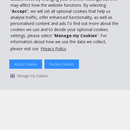
may affect how the website functions. By selecting
“
Accept
”, we will set all optional cookies that help us
Customer Service
analyse traffic, offer enhanced functionality, as well as
personalised content and ads.To find out more about the
Prenota con Hertz
cookies we use and to decide your optional cookies
settings, please select “
Manage my Cookies
”. For
information about how we use the data we collect,
please visit our
Privacy Policy
© 2026 The Hertz System, Inc.
Accept Cookies
Decline Cookies
Privacy Policy
|
Condizioni di Utilizzo
|
Termini e Condizioni di
noleggio
|
Mappa sito Hertz
Manage my Cookies
Manage cookie preferences