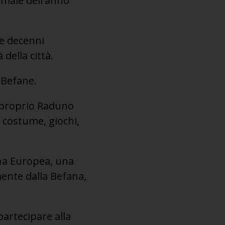
l male dell'anno
re decenni
della città.
a Befane.
e proprio Raduno
n costume, giochi,
ana Europea, una
ente dalla Befana,
partecipare alla