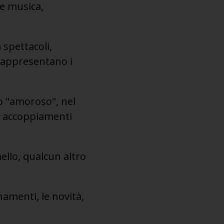
ce musica,
 spettacoli,
 rappresentano i
lo "amoroso", nel
i accoppiamenti
ello, qualcun altro
rnamenti, le novità,