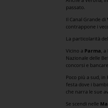
Anche a Verona, in 
passato.
Il Canal Grande di
contrappone i vecch
La particolarità de
Vicino a
Parma
, a
Nazionale delle Bef
concorsi e bancare
Poco più a sud, in
festa dove i bambi
che narra le sue a
Se scendi nelle
Ma