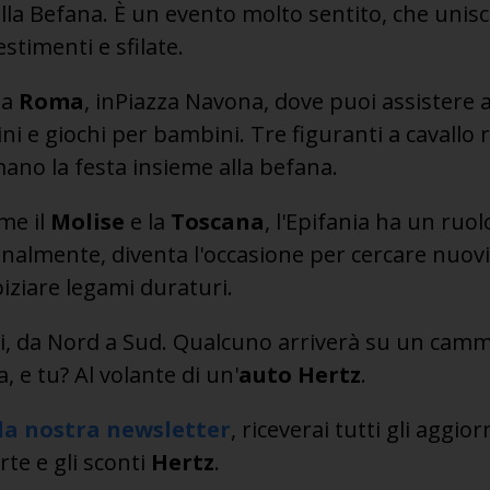
lla Befana. È un evento molto sentito, che unis
stimenti e sfilate.
 a
Roma
, inPiazza Navona, dove puoi assistere a
ini e giochi per bambini. Tre figuranti a cavallo
mano la festa insieme alla befana.
ome il
Molise
e la
Toscana
, l'Epifania ha un ruo
onalmente, diventa l'occasione per cercare nuov
piziare legami duraturi.
ti, da Nord a Sud. Qualcuno arriverà su un camm
, e tu? Al volante di un'
auto
Hertz
.
alla nostra newsletter
, riceverai tutti gli aggio
rte e gli sconti
Hertz
.