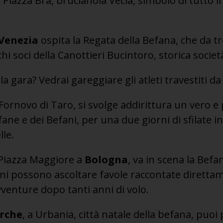
Piazza Bra, brucianola Vecia, simbolo di tutto i
Venezia
ospita la Regata della Befana, che da t
i soci della Canottieri Bucintoro, storica società 
lla gara? Vedrai gareggiare gli atleti travestiti d
 Fornovo di Taro, si svolge addirittura un vero 
ane e dei Befani, per una due giorni di sfilate i
lle.
 Piazza Maggiore a
Bologna
, va in scena la Bef
ni possono ascoltare favole raccontate direttam
vventure dopo tanti anni di volo.
rche
, a Urbania, città natale della befana, puoi 