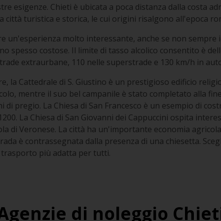
stre esigenze. Chieti è ubicata a poca distanza dalla costa ad
a città turistica e storica, le cui origini risalgono all'epoca r
ere un'esperienza molto interessante, anche se non sempre ide
no spesso costose. Il limite di tasso alcolico consentito è dello
 strade extraurbane, 110 nelle superstrade e 130 km/h in aut
, la Cattedrale di S. Giustino è un prestigioso edificio religi
secolo, mentre il suo bel campanile è stato completato alla fi
hi di pregio. La Chiesa di San Francesco è un esempio di costr
1200. La Chiesa di San Giovanni dei Cappuccini ospita interes
ola di Veronese. La città ha un'importante economia agricol
rada è contrassegnata dalla presenza di una chiesetta. Sceg
 trasporto più adatta per tutti.
Agenzie di noleggio Chiet