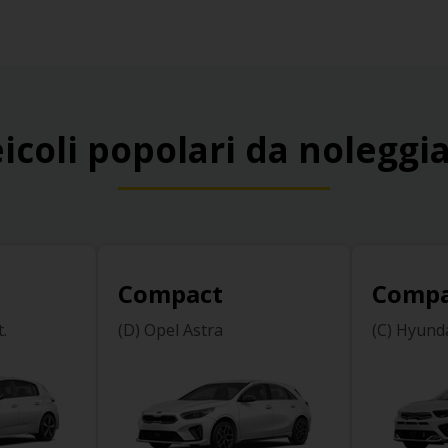
icoli popolari da noleggi
Compact
Compa
.
(D) Opel Astra
(C) Hyund