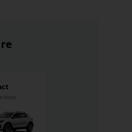
are
ct
ai Kona