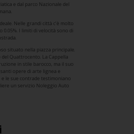
riatica e dal parco Nazionale del
omana.
ale. Nelle grandi città c'è molto
 0.05%. I limiti di velocità sono di
ostrada.
oso situato nella piazza principale.
ne del Quattrocento. La Cappella
uzione in stile barocco, ma il suo
santi opere di arte lignea e
a e le sue contrade testimoniano
liere un servizio Noleggio Auto
i