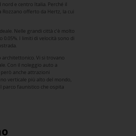
 nord e centro Italia. Perché il
a Rozzano offerto da Hertz, la cui
ale. Nelle grandi città c'è molto
 0.05%. I limiti di velocità sono di
ostrada.
architettonico. Vi si trovano
ale. Con il noleggio auto a
o però anche attrazioni
ino verticale più alto del mondo,
el parco faunistico che ospita
no