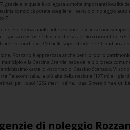
7, grazie alla quale è collegata a molte importanti località del
ssima comodità potete scegliere il sevizio di noleggio auto 
zo 7.
ere un'esperienza molto interessante, anche se non sempre ide
no spesso costose. Il limite di tasso alcolico consentito è dello
 strade extraurbane, 110 nelle superstrade e 130 km/h in aut
zione, Rozzano è apprezzata anche per il proprio patrimonio 
 il municipio e la Cascina Grande, sede della biblioteca comun
’antichissimo castello visconteo di Cassino Scanasio. Vi son
e Telecom Italia, la più alta della nazione (197 m) e il giard
rimati per i suoi 1262 metri. Infine, l’oasi Smeraldina è un b
genzie di noleggio Rozza