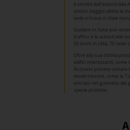
è servita dall’autostrada A
vostro viaggio abbia la ma
sede si trova in Viale Ison
Guidare in Italia può ess
traffico e le autostrade so
50 km/h in città, 70 nelle
Oltre alla sua ottima posi
edifici interessanti, come
Rozzano potrete visitare l
modernissime, come la Torr
entrato nel guinness dei p
specie protette.
A