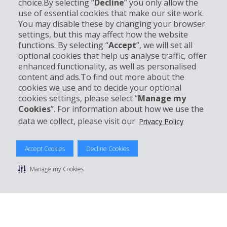
choice.By selecting “
Decline
” you only allow the
Info su Hertz
use of essential cookies that make our site work.
You may disable these by changing your browser
settings, but this may affect how the website
Business
functions. By selecting “
Accept
”, we will set all
optional cookies that help us analyse traffic, offer
Customer Service
enhanced functionality, as well as personalised
content and ads.To find out more about the
cookies we use and to decide your optional
Prenota con Hertz
cookies settings, please select “
Manage my
Cookies
”. For information about how we use the
data we collect, please visit our
Privacy Policy
© 2026 The Hertz System, Inc.
Accept Cookies
Decline Cookies
Privacy Policy
|
Condizioni di Utilizzo
|
Termini e Condizioni di
noleggio
|
Mappa sito Hertz
Manage my Cookies
Manage cookie preferences