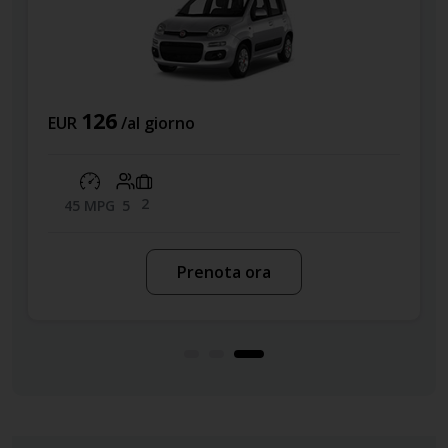
63
EUR
/al giorno
3
30 MPG
5
Prenota ora