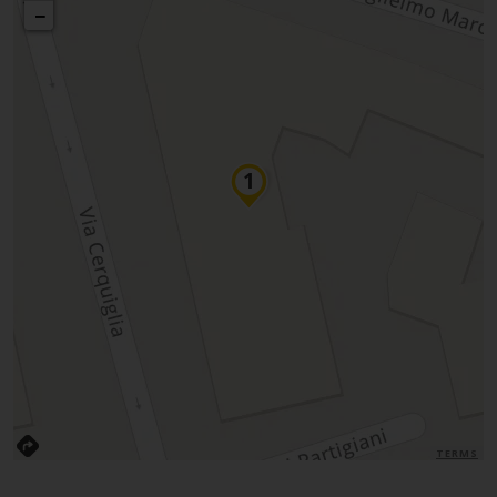
−
TERMS