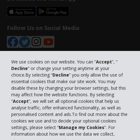
Follow Us on Social Media
We use cookies on our website. You can “
Accept
”, “
Decline
” or change your setting anytime at your
Info su Hertz
choice.By selecting “
Decline
” you only allow the use of
essential cookies that make our site work. You may
Business
disable these by changing your browser settings, but this
may affect how the website functions. By selecting
“
Accept
”, we will set all optional cookies that help us
Customer Service
analyse traffic, offer enhanced functionality, as well as
personalised content and ads.To find out more about the
Prenota con Hertz
cookies we use and to decide your optional cookies
settings, please select “
Manage my Cookies
”. For
information about how we use the data we collect,