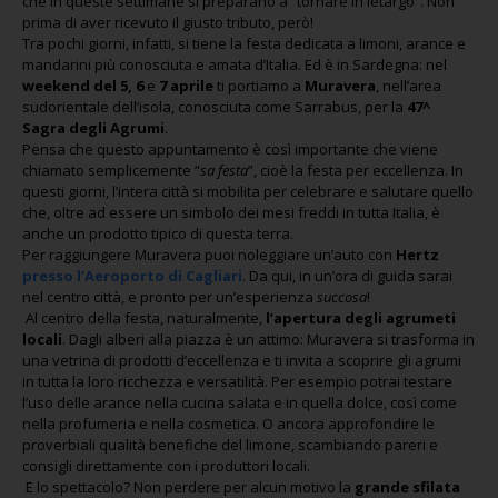
che in queste settimane si preparano a “tornare in letargo”. Non
prima di aver ricevuto il giusto tributo, però!
Tra pochi giorni, infatti, si tiene la festa dedicata a limoni, arance e
mandarini più conosciuta e amata d’Italia. Ed è in Sardegna: nel
weekend del 5, 6
e
7
aprile
ti portiamo a
Muravera
, nell’area
sudorientale dell’isola, conosciuta come Sarrabus, per la
47^
Sagra degli Agrumi
.
Pensa che questo appuntamento è così importante che viene
chiamato semplicemente “
sa festa
”, cioè la festa per eccellenza. In
questi giorni, l’intera città si mobilita per celebrare e salutare quello
che, oltre ad essere un simbolo dei mesi freddi in tutta Italia, è
anche un prodotto tipico di questa terra.
Per raggiungere Muravera puoi noleggiare un’auto con
Hertz
presso l’Aeroporto di Cagliari
. Da qui, in un’ora di guida sarai
nel centro città, e pronto per un’esperienza
succosa
!
Al centro della festa, naturalmente,
l’apertura degli agrumeti
locali
. Dagli alberi alla piazza è un attimo: Muravera si trasforma in
una vetrina di prodotti d’eccellenza e ti invita a scoprire gli agrumi
in tutta la loro ricchezza e versatilità. Per esempio potrai testare
l’uso delle arance nella cucina salata e in quella dolce, così come
nella profumeria e nella cosmetica. O ancora approfondire le
proverbiali qualità benefiche del limone, scambiando pareri e
consigli direttamente con i produttori locali.
E lo spettacolo? Non perdere per alcun motivo la
grande sfilata