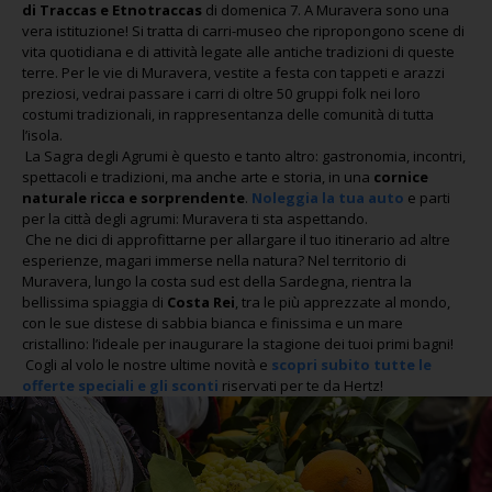
di Traccas e Etnotraccas
di domenica 7. A Muravera sono una
vera istituzione! Si tratta di carri-museo che ripropongono scene di
vita quotidiana e di attività legate alle antiche tradizioni di queste
terre. Per le vie di Muravera, vestite a festa con tappeti e arazzi
preziosi, vedrai passare i carri di oltre 50 gruppi folk nei loro
costumi tradizionali, in rappresentanza delle comunità di tutta
l’isola.
La Sagra degli Agrumi è questo e tanto altro: gastronomia, incontri,
spettacoli e tradizioni, ma anche arte e storia, in una
cornice
naturale ricca e sorprendente
.
Noleggia la tua auto
e parti
per la città degli agrumi: Muravera ti sta aspettando.
Che ne dici di approfittarne per allargare il tuo itinerario ad altre
esperienze, magari immerse nella natura? Nel territorio di
Muravera, lungo la costa sud est della Sardegna, rientra la
bellissima spiaggia di
Costa Rei
, tra le più apprezzate al mondo,
con le sue distese di sabbia bianca e finissima e un mare
cristallino: l’ideale per inaugurare la stagione dei tuoi primi bagni!
Cogli al volo le nostre ultime novità e
scopri subito tutte le
offerte speciali e gli sconti
riservati per te da Hertz!