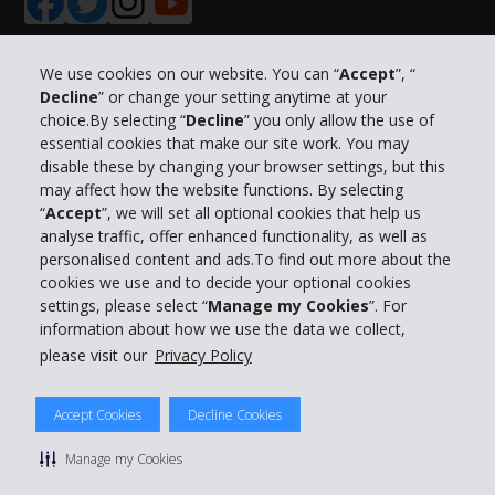
We use cookies on our website. You can “
Accept
”, “
Decline
” or change your setting anytime at your
Info su Hertz
choice.By selecting “
Decline
” you only allow the use of
essential cookies that make our site work. You may
Business
disable these by changing your browser settings, but this
may affect how the website functions. By selecting
“
Accept
”, we will set all optional cookies that help us
Customer Service
analyse traffic, offer enhanced functionality, as well as
personalised content and ads.To find out more about the
Prenota con Hertz
cookies we use and to decide your optional cookies
settings, please select “
Manage my Cookies
”. For
information about how we use the data we collect,
please visit our
Privacy Policy
© 2026 The Hertz System, Inc.
Accept Cookies
Decline Cookies
Privacy Policy
|
Condizioni di Utilizzo
|
Termini e Condizioni di
noleggio
|
Mappa sito Hertz
Manage my Cookies
Manage cookie preferences