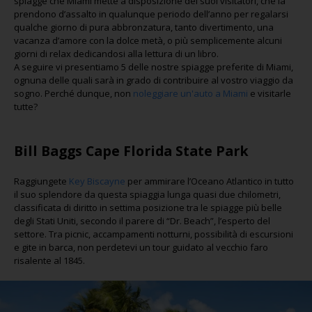
spiagge che Miami mette a disposizione dei suoi visitatori, che la
prendono d’assalto in qualunque periodo dell’anno per regalarsi
qualche giorno di pura abbronzatura, tanto divertimento, una
vacanza d’amore con la dolce metà, o più semplicemente alcuni
giorni di relax dedicandosi alla lettura di un libro.
A seguire vi presentiamo 5 delle nostre spiagge preferite di Miami,
ognuna delle quali sarà in grado di contribuire al vostro viaggio da
sogno. Perché dunque, non
noleggiare un'auto a Miami
e visitarle
tutte?
Bill Baggs Cape Florida State Park
Raggiungete
Key Biscayne
per ammirare l’Oceano Atlantico in tutto
il suo splendore da questa spiaggia lunga quasi due chilometri,
classificata di diritto in settima posizione tra le spiagge più belle
degli Stati Uniti, secondo il parere di “Dr. Beach”, l’esperto del
settore. Tra picnic, accampamenti notturni, possibilità di escursioni
e gite in barca, non perdetevi un tour guidato al vecchio faro
risalente al 1845.