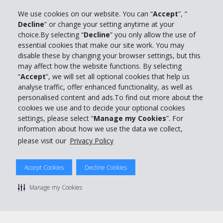
We use cookies on our website. You can “
Accept
”, “
Decline
” or change your setting anytime at your
Info su Hertz
choice.By selecting “
Decline
” you only allow the use of
essential cookies that make our site work. You may
Business
disable these by changing your browser settings, but this
may affect how the website functions. By selecting
“
Accept
”, we will set all optional cookies that help us
Customer Service
analyse traffic, offer enhanced functionality, as well as
personalised content and ads.To find out more about the
Prenota con Hertz
cookies we use and to decide your optional cookies
settings, please select “
Manage my Cookies
”. For
information about how we use the data we collect,
please visit our
Privacy Policy
© 2026 The Hertz System, Inc.
Accept Cookies
Decline Cookies
Privacy Policy
|
Condizioni di Utilizzo
|
Termini e Condizioni di
noleggio
|
Mappa sito Hertz
Manage my Cookies
Manage cookie preferences