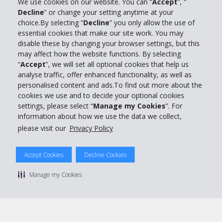
We use cookies on our website. You can “
Accept
”, “
Decline
” or change your setting anytime at your
Info su Hertz
choice.By selecting “
Decline
” you only allow the use of
essential cookies that make our site work. You may
Business
disable these by changing your browser settings, but this
may affect how the website functions. By selecting
“
Accept
”, we will set all optional cookies that help us
Customer Service
analyse traffic, offer enhanced functionality, as well as
personalised content and ads.To find out more about the
Prenota con Hertz
cookies we use and to decide your optional cookies
settings, please select “
Manage my Cookies
”. For
information about how we use the data we collect,
please visit our
Privacy Policy
© 2026 The Hertz System, Inc.
Accept Cookies
Decline Cookies
Privacy Policy
|
Condizioni di Utilizzo
|
Termini e Condizioni di
noleggio
|
Mappa sito Hertz
Manage my Cookies
Manage cookie preferences