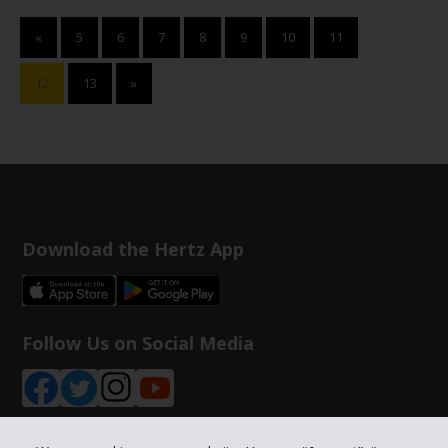
«
5
6
7
8
9
10
11
12
13
»
Download the Hertz App
Follow Us on Social Media