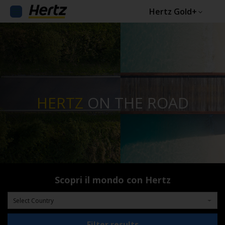
Hertz Gold+
HERTZ
ON THE ROAD
Scopri il mondo con Hertz