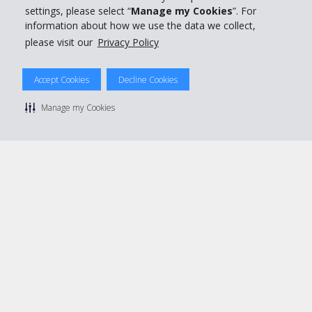
settings, please select “
Manage my Cookies
”. For
information about how we use the data we collect,
please visit our
Privacy Policy
© 2026 The Hertz System, Inc.
Accept Cookies
Decline Cookies
Privacy Policy
|
Condizioni di Utilizzo
|
Termini e Condizioni di
noleggio
|
Mappa sito Hertz
Manage my Cookies
Manage cookie preferences