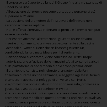
-
Il concorso sarà aperto da lunedì 8 Giugno fino alla mezzanotte di
lunedì 15 Giugno.
-
All’estrazione del premio possono partecipare persone di età
superiore ai 21 anni.
-
La decisione del promotore dell'iniziativa è definitiva e non
saranno ammesse repliche.
-
Non è offerta alternativa in denaro al premio e il premio non può
essere venduto.
-
Per essere ammessi all’estrazione, gli utenti online devono
inserire un commento o un tweet rispettivamente sulla pagina
Facebook o Twitter di Hertz che citi l’hashtag
#HertzFun
,
condividendo la loro meta ideale per il divertimento.
-
Partecipando al concorso, viene concessa ad Hertz Europe
l'autorizzazione all'utilizzo delle immagini e/o ai contenuti caricati
sulle piattaforme di social media al solo scopo promozionale.
-
Il premio, che consiste nel noleggio di un’automobile Fun
Collection durante un fine settimana, è soggetto agli stessi termini
e condizioni applicati al noleggio di un veicolo con Hertz.
-
La promozione non è in alcun modo sponsorizzata, promossa o
gestita da, o associata a, Facebook e Twitter.
-
Hertz si riserva il diritto di sospendere, annullare o modificare la
promozione e/o modificare questi Termini e Condizioni in qualsiasi
momento senza preavviso e continuando a portare avanti questa
promozione: a seguito di tale revisione si considererà che i