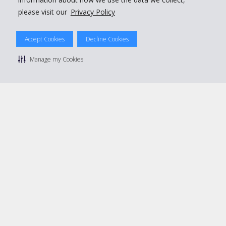
please visit our
Privacy Policy
© 2026 The Hertz System, Inc.
Accept Cookies
Decline Cookies
Privacy Policy
|
Condizioni di Utilizzo
|
Termini e Condizioni di
noleggio
|
Mappa sito Hertz
Manage my Cookies
Manage cookie preferences