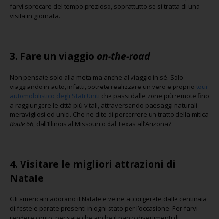
farvi sprecare del tempo prezioso, soprattutto se si tratta di una
visita in giornata.
3.
Fare un viaggio
on-the-road
Non pensate solo alla meta ma anche al viaggio in sé. Solo
viaggiando in auto, infatti, potrete realizzare un vero e proprio
tour
automobilistico degli Stati Uniti
che passi dalle zone più remote fino
a raggiungere le città più vitali, attraversando paesaggi naturali
meravigliosi ed unici. Che ne dite di percorrere un tratto della mitica
Route 66
, dall’Illinois al Missouri o dal Texas all’Arizona?
4.
Visitare le migliori attrazioni di
Natale
Gli americani adorano il Natale e ve ne accorgerete dalle centinaia
di feste e parate presenti in ogni stato per l’occasione. Per farvi
rendere conto, pensate che anche il parco divertimenti di