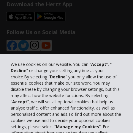
Download the Hertz App
Follow Us on Social Media
We use cookies on our website. You can “
Accept
”, “
Decline
” or change your setting anytime at your
Info su Hertz
choice.By selecting “
Decline
” you only allow the use of
essential cookies that make our site work. You may
Business
disable these by changing your browser settings, but this
may affect how the website functions. By selecting
“
Accept
”, we will set all optional cookies that help us
Customer Service
analyse traffic, offer enhanced functionality, as well as
personalised content and ads.To find out more about the
Prenota con Hertz
cookies we use and to decide your optional cookies
settings, please select “
Manage my Cookies
”. For
information about how we use the data we collect,