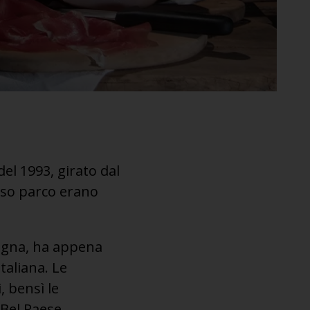
t del 1993, girato dal
nso parco erano
logna, ha appena
taliana. Le
, bensì le
Bel Paese,