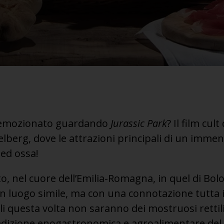
 è emozionato guardando
Jurassic Park
? Il film cul
elberg, dove le attrazioni principali di un imme
 ed ossa!
, nel cuore dell’Emilia-Romagna, in quel di Bo
un luogo simile, ma con una connotazione tutta i
li questa volta non saranno dei mostruosi rettili
radizione enogastronomica e agroalimentare del 