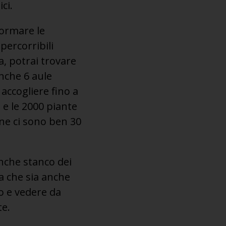
ici.
formare le
percorribili
a, potrai trovare
anche 6 aule
accogliere fino a
 e le 2000 piante
ine ci sono ben 30
anche stanco dei
sa che sia anche
bo e vedere da
te.