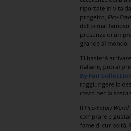
riportate in vita d
progetto,
Fico-Eat
dell’ormai famoso 
presenza di un pro
grande al mondo.
Ti basterà arrivar
italiane, potrai pr
By Fun Collectio
raggiungere la dest
costo per la sosta 
Il
Fico-Eataly World
comprare e gustare 
fame di curiosità. 