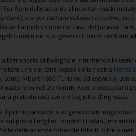
al fior fiore delle aziende alimentari made in Italy
aly World
, sta per
Fattoria Italiana Contadina,
ed è
Oscar Farinetti. Come nel caso del Jurassic Park,
getto unico nel suo genere: il parco dedicato al
e all’aeroporto di Bologna e, rimanendo in tema 
enotare uno dei tanti veicoli della nostra
Hertz S
n
, come l’Abarth 595 Turismo ad esempio, con cu
inazione in soli 20 minuti. Non preoccuparti per
sarà gratuito così come il biglietto d’ingresso.
è il primo parco nel suo genere: un luogo dove 
sul posto i migliori prodotti italiani, ma anche
Parte delle aziende coinvolte infatti, oltre a met