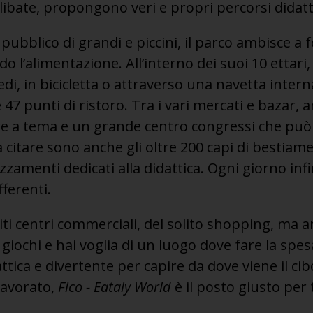
ibate, propongono veri e propri percorsi didatt
pubblico di grandi e piccini, il parco ambisce a 
 l’alimentazione. All’interno dei suoi 10 ettari, 
i, in bicicletta o attraverso una navetta intern
 47 punti di ristoro. Tra i vari mercati e bazar, 
tre a tema e un grande centro congressi che può 
 citare sono anche gli oltre 200 capi di bestiame
zzamenti dedicati alla didattica. Ogni giorno inf
fferenti.
liti centri commerciali, del solito shopping, ma 
i giochi e hai voglia di un luogo dove fare la spe
tica e divertente per capire da dove viene il ci
lavorato,
Fico - Eataly World
è il posto giusto per 