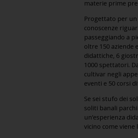
materie prime prel
Progettato per un 
conoscenze riguardo
passeggiando a pied
oltre 150 aziende e
didattiche, 6 gios
1000 spettatori. Da
cultivar negli appe
eventi e 50 corsi di
Se sei stufo dei so
soliti banali parch
un’esperienza didat
vicino come viene 