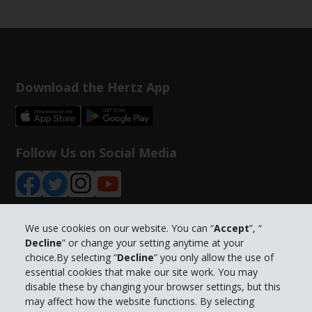
Download the Hertz App
Follow Us on Social Media
We use cookies on our website. You can “
Accept
”, “
Decline
” or change your setting anytime at your
Info su Hertz
choice.By selecting “
Decline
” you only allow the use of
essential cookies that make our site work. You may
Business
disable these by changing your browser settings, but this
may affect how the website functions. By selecting