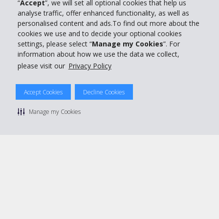
“
Accept
”, we will set all optional cookies that help us
Customer Service
analyse traffic, offer enhanced functionality, as well as
personalised content and ads.To find out more about the
Prenota con Hertz
cookies we use and to decide your optional cookies
settings, please select “
Manage my Cookies
”. For
information about how we use the data we collect,
please visit our
Privacy Policy
© 2026 The Hertz System, Inc.
Accept Cookies
Decline Cookies
Privacy Policy
|
Condizioni di Utilizzo
|
Termini e Condizioni di
noleggio
|
Mappa sito Hertz
Manage my Cookies
Manage cookie preferences