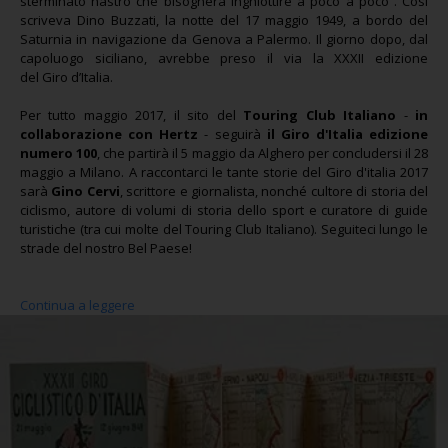
sterminato nastro che bisognerà inghiottire a poco a poco”. Così
scriveva Dino Buzzati, la notte del 17 maggio 1949, a bordo del
Saturnia in navigazione da Genova a Palermo. Il giorno dopo, dal
capoluogo siciliano, avrebbe preso il via la XXXII edizione
del Giro d’Italia.
Per tutto maggio 2017, il sito del
Touring Club Italiano
-
in
collaborazione con Hertz
- seguirà
il Giro d'Italia edizione
numero 100
, che partirà il 5 maggio da Alghero per concludersi il 28
maggio a Milano. A raccontarci le tante storie del Giro d'italia 2017
sarà
Gino Cervi
, scrittore e giornalista, nonché cultore di storia del
ciclismo, autore di volumi di storia dello sport e curatore di guide
turistiche (tra cui molte del Touring Club Italiano). Seguiteci lungo le
strade del nostro Bel Paese!
Continua a leggere