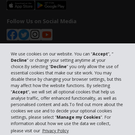
Follow Us on Social Media
We use cookies on our website. You can “
Accept
”, “
Decline
” or change your setting anytime at your
Info su Hertz
choice.By selecting “
Decline
” you only allow the use of
essential cookies that make our site work. You may
Business
disable these by changing your browser settings, but this
may affect how the website functions. By selecting
“
Accept
”, we will set all optional cookies that help us
Customer Service
analyse traffic, offer enhanced functionality, as well as
personalised content and ads.To find out more about the
Prenota con Hertz
cookies we use and to decide your optional cookies
settings, please select “
Manage my Cookies
”. For
information about how we use the data we collect,
please visit our
Privacy Policy