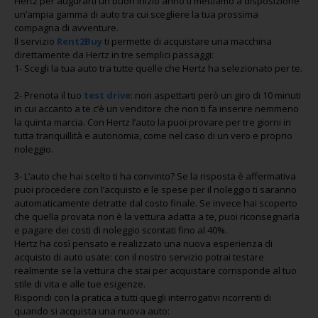
Hertz per augurarti un buon inizio anno ti mettiamo a disposizione
un’ampia gamma di auto tra cui scegliere la tua prossima
compagna di avventure.
Il servizio
Rent2Buy
ti permette di acquistare una macchina
direttamente da Hertz in tre semplici passaggi:
1- Scegli la tua auto tra tutte quelle che Hertz ha selezionato per te.
2- Prenota il tuo
test drive
: non aspettarti però un giro di 10 minuti
in cui accanto a te c’è un venditore che non ti fa inserire nemmeno
la quinta marcia. Con Hertz l’auto la puoi provare per tre giorni in
tutta tranquillità e autonomia, come nel caso di un vero e proprio
noleggio.
3- L’auto che hai scelto ti ha convinto? Se la risposta è affermativa
puoi procedere con l’acquisto e le spese per il noleggio ti saranno
automaticamente detratte dal costo finale. Se invece hai scoperto
che quella provata non è la vettura adatta a te, puoi riconsegnarla
e pagare dei costi di noleggio scontati fino al 40%.
Hertz ha così pensato e realizzato una nuova esperienza di
acquisto di auto usate: con il nostro servizio potrai testare
realmente se la vettura che stai per acquistare corrisponde al tuo
stile di vita e alle tue esigenze.
Rispondi con la pratica a tutti quegli interrogativi ricorrenti di
quando si acquista una nuova auto: