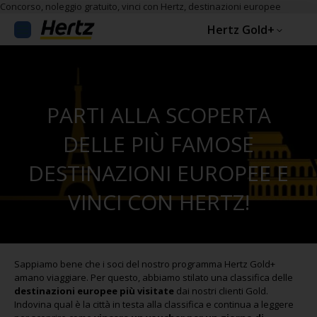
Concorso, noleggio gratuito, vinci con Hertz, destinazioni europee
Hertz Gold+
PARTI ALLA SCOPERTA
DELLE PIÙ FAMOSE
DESTINAZIONI EUROPEE E
VINCI CON HERTZ!
Sappiamo bene che i soci del nostro programma Hertz Gold+
amano viaggiare. Per questo, abbiamo stilato una classifica delle
destinazioni europee più visitate
dai nostri clienti Gold.
Indovina qual è la città in testa alla classifica e continua a leggere