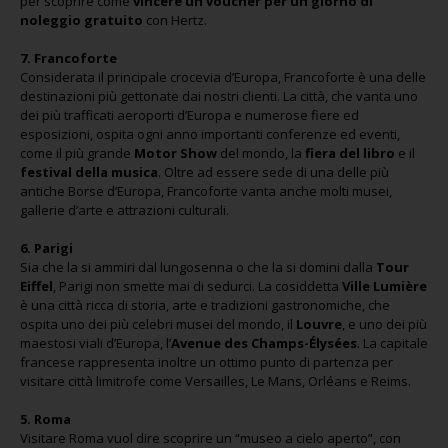
per scoprire come
vincere un voucher per un giorno di
noleggio gratuito
con Hertz.
7. Francoforte
Considerata il principale crocevia d’Europa, Francoforte è una delle
destinazioni più gettonate dai nostri clienti. La città, che vanta uno
dei più trafficati aeroporti d’Europa e numerose fiere ed
esposizioni, ospita ogni anno importanti conferenze ed eventi,
come il più grande
Motor Show
del mondo, la
fiera del libro
e il
festival della musica
. Oltre ad essere sede di una delle più
antiche Borse d’Europa, Francoforte vanta anche molti musei,
gallerie d’arte e attrazioni culturali.
6. Parigi
Sia che la si ammiri dal lungosenna o che la si domini dalla
Tour
Eiffel
, Parigi non smette mai di sedurci. La cosiddetta
Ville Lumière
è una città ricca di storia, arte e tradizioni gastronomiche, che
ospita uno dei più celebri musei del mondo, il
Louvre
, e uno dei più
maestosi viali d’Europa, l’
Avenue des Champs-Élysées
. La capitale
francese rappresenta inoltre un ottimo punto di partenza per
visitare città limitrofe come Versailles, Le Mans, Orléans e Reims.
5. Roma
Visitare Roma vuol dire scoprire un “museo a cielo aperto”, con