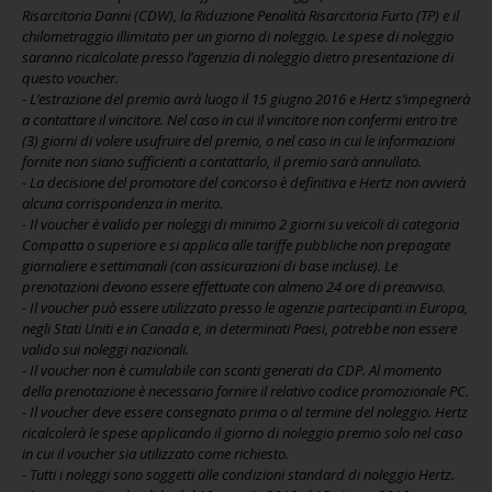
Risarcitoria Danni (CDW), la Riduzione Penalità Risarcitoria Furto (TP) e il
chilometraggio illimitato per un giorno di noleggio. Le spese di noleggio
saranno ricalcolate presso l’agenzia di noleggio dietro presentazione di
questo voucher.
- L’estrazione del premio avrà luogo il 15 giugno 2016 e Hertz s’impegnerà
a contattare il vincitore. Nel caso in cui il vincitore non confermi entro tre
(3) giorni di volere usufruire del premio, o nel caso in cui le informazioni
fornite non siano sufficienti a contattarlo, il premio sarà annullato.
- La decisione del promotore del concorso è definitiva e Hertz non avvierà
alcuna corrispondenza in merito.
- Il voucher è valido per noleggi di minimo 2 giorni su veicoli di categoria
Compatta o superiore e si applica alle tariffe pubbliche non prepagate
giornaliere e settimanali (con assicurazioni di base incluse). Le
prenotazioni devono essere effettuate con almeno 24 ore di preavviso.
- Il voucher può essere utilizzato presso le agenzie partecipanti in Europa,
negli Stati Uniti e in Canada e, in determinati Paesi, potrebbe non essere
valido sui noleggi nazionali.
- Il voucher non è cumulabile con sconti generati da CDP. Al momento
della prenotazione è necessario fornire il relativo codice promozionale PC.
- Il voucher deve essere consegnato prima o al termine del noleggio. Hertz
ricalcolerà le spese applicando il giorno di noleggio premio solo nel caso
in cui il voucher sia utilizzato come richiesto.
- Tutti i noleggi sono soggetti alle condizioni standard di noleggio Hertz.