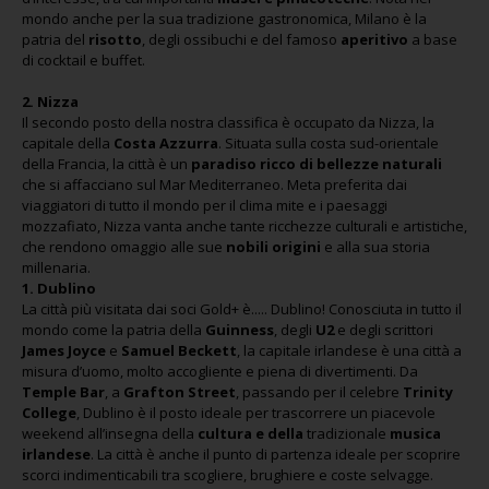
mondo anche per la sua tradizione gastronomica, Milano è la
patria del
risotto
, degli ossibuchi e del famoso
aperitivo
a base
di cocktail e buffet.
2. Nizza
Il secondo posto della nostra classifica è occupato da Nizza, la
capitale della
Costa Azzurra
. Situata sulla costa sud-orientale
della Francia, la città è un
paradiso ricco di bellezze naturali
che si affacciano sul Mar Mediterraneo. Meta preferita dai
viaggiatori di tutto il mondo per il clima mite e i paesaggi
mozzafiato, Nizza vanta anche tante ricchezze culturali e artistiche,
che rendono omaggio alle sue
nobili origini
e alla sua storia
millenaria.
1. Dublino
La città più visitata dai soci Gold+ è..... Dublino! Conosciuta in tutto il
mondo come la patria della
Guinness
, degli
U2
e degli scrittori
James Joyce
e
Samuel Beckett
, la capitale irlandese è una città a
misura d’uomo, molto accogliente e piena di divertimenti. Da
Temple Bar
, a
Grafton Street
, passando per il celebre
Trinity
College
, Dublino è il posto ideale per trascorrere un piacevole
weekend all’insegna della
cultura e della
tradizionale
musica
irlandese
. La città è anche il punto di partenza ideale per scoprire
scorci indimenticabili tra scogliere, brughiere e coste selvagge.