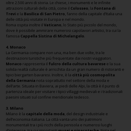
oltre 2.500 anni di storia. Le chiese, i monumenti e le infinite
attrazioni culturali della città, come il
Colosseo
, la
Fontana di
Trevi
e la
Basilica di San Pietro
, fanno della capitale d’Italia una
delle città più visitate in Europa e nel mondo.
Roma ospita inoltre il
Vaticano
, lo Stato più piccolo del mondo,
dove è possibile ammirare numerosi capolavori artistici, tra cui la
famosa
Cappella Sistina di Michelangelo
.
4. Monaco
La Germania compare non una, ma ben due volte, tra le
destinazioni turistiche più frequentate dai nostri viaggiatori.
Monaco
rappresenta il
fulcro della cultura bavarese
e la sua
solida realtà culturale è arricchita da un gran numero di ristoranti e
tipici biergarten bavaresi. Inoltre, è la
città più cosmopolita
della Germania
nota soprattutto nel settore della moda e
dell’arte. Situata in Baviera, ai piedi delle Alpi, la città è il punto di
partenza ideale per visitare i tipici villaggi medievali e i tradizionali
paesini situati sul confine meridionale tedesco.
3. Milano
Milano è la
capitale della moda
, del design industriale e
dell’economia italiana. La città vanta uno dei patrimoni
monumentali tra i più ricchi della penisola e numerosi luoghi
d’interesse, tra cui importanti
musei e pinacoteche
. Nota nel