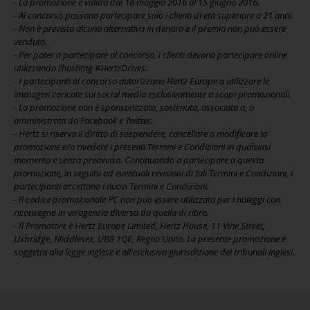
- La promozione è valida dal 18 maggio 2016 al 15 giugno 2016.
- Al concorso possono partecipare solo i clienti di età superiore a 21 anni.
- Non è prevista alcuna alternativa in denaro e il premio non può essere
venduto.
- Per poter a partecipare al concorso, i clienti devono partecipare online
utilizzando l’hashtag #HertzDrives.
- I partecipanti al concorso autorizzano Hertz Europe a utilizzare le
immagini caricate sui social media esclusivamente a scopi promozionali.
- La promozione non è sponsorizzata, sostenuta, associata a, o
amministrata da Facebook e Twitter.
- Hertz si riserva il diritto di sospendere, cancellare o modificare la
promozione e/o rivedere i presenti Termini e Condizioni in qualsiasi
momento e senza preavviso. Continuando a partecipare a questa
promozione, in seguito ad eventuali revisioni di tali Termini e Condizioni, i
partecipanti accettano i nuovi Termini e Condizioni.
- Il codice promozionale PC non può essere utilizzato per i noleggi con
riconsegna in un’agenzia diversa da quella di ritiro.
- Il Promotore è Hertz Europe Limited, Hertz House, 11 Vine Street,
Uxbridge, Middlesex, UB8 1QE, Regno Unito. La presente promozione è
soggetta alla legge inglese e all’esclusiva giurisdizione dei tribunali inglesi.