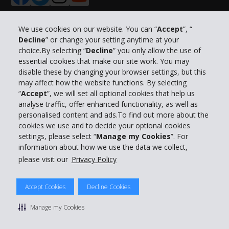
We use cookies on our website. You can “
Accept
”, “
Decline
” or change your setting anytime at your
Info su Hertz
choice.By selecting “
Decline
” you only allow the use of
essential cookies that make our site work. You may
Business
disable these by changing your browser settings, but this
may affect how the website functions. By selecting
“
Accept
”, we will set all optional cookies that help us
Customer Service
analyse traffic, offer enhanced functionality, as well as
personalised content and ads.To find out more about the
Prenota con Hertz
cookies we use and to decide your optional cookies
settings, please select “
Manage my Cookies
”. For
information about how we use the data we collect,
please visit our
Privacy Policy
© 2026 The Hertz System, Inc.
Accept Cookies
Decline Cookies
Privacy Policy
|
Condizioni di Utilizzo
|
Termini e Condizioni di
noleggio
|
Mappa sito Hertz
Manage my Cookies
Manage cookie preferences