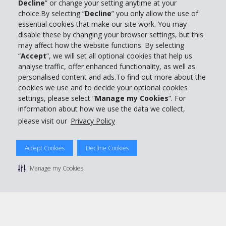
Decline
” or change your setting anytime at your
Info su Hertz
choice.By selecting “
Decline
” you only allow the use of
essential cookies that make our site work. You may
Business
disable these by changing your browser settings, but this
may affect how the website functions. By selecting
“
Accept
”, we will set all optional cookies that help us
Customer Service
analyse traffic, offer enhanced functionality, as well as
personalised content and ads.To find out more about the
Prenota con Hertz
cookies we use and to decide your optional cookies
settings, please select “
Manage my Cookies
”. For
information about how we use the data we collect,
please visit our
Privacy Policy
© 2026 The Hertz System, Inc.
Accept Cookies
Decline Cookies
Privacy Policy
|
Condizioni di Utilizzo
|
Termini e Condizioni di
noleggio
|
Mappa sito Hertz
Manage my Cookies
Manage cookie preferences