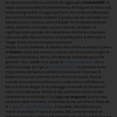
Un altro breve percorso consente di raggiungere
Dinkelsbühl,
la
tappa successiva della Strada Romantica. Proseguendo verso sud,
sempre lungo la E43, si raggiunge il bivio che conduce nella patria
dei conti di Drechsel-Deufstetten. È proprio qui che Christoph von
Schmid scrisse il famoso canto di Natale "Ihr Kinderlein Kommet"
(
Venite, bambini
), che regala a questo mercato di Natale un
significato tutto speciale. Non dimenticare di rifornirvi di pretzel,
salsicce e altre delizie bavaresi in quantità prima di affrontare il
viaggio di due ore per la tappa successiva.
Situato a pochi chilometri di distanza dal confine austriaco, il paese
di
Füssen
ospita due maestosi castelli costruiti durante il regno di
Ludovico II di Baviera, che fu ufficialmente dichiarato pazzo dal
governo. I due castelli sono quello di
Hohenschwangau
, che si
affaccia sul lago dei cigni, e
Neuschwanstein
, la principale fonte
d'ispirazione del famoso castello di Disneyland. Il mercato di
Natale si trova nel cuore del centro storico di Füssen, dove le
colorate decorazioni trasformano il cortile interno dell'abbazia
barocca di San Magno in un paesaggio invernale da favola che
vanta come fantastico sfondo le Alpi austriache nord-orientali.
Continuando a nord sulla 17 si raggiunge
Augusta
, la terza città
più antica della Germania. Confinante anche con il Parco Naturale
di
Augusta – Westliche Wälder
, è una delle città tedesche più
"verdi" in assoluto. Proprio in questa città, un tempo teatro di
acerrimi scontri tra Cattolici e Protestanti, nel 1555 fu siglata la pace