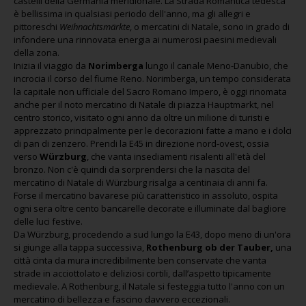
castelli della Germania meridionale. La Strada Romantica tedesca
è bellissima in qualsiasi periodo dell'anno, ma gli allegri e
pittoreschi
Weihnachtsm
ä
rkte
, o mercatini di Natale, sono in grado di
infondere una rinnovata energia ai numerosi paesini medievali
della zona.
Inizia il viaggio da
Norimberga
lungo il canale Meno-Danubio, che
incrocia il corso del fiume Reno. Norimberga, un tempo considerata
la capitale non ufficiale del Sacro Romano Impero, è oggi rinomata
anche per il noto mercatino di Natale di piazza Hauptmarkt, nel
centro storico, visitato ogni anno da oltre un milione di turisti e
apprezzato principalmente per le decorazioni fatte a mano e i dolci
di pan di zenzero. Prendi la E45 in direzione nord-ovest, ossia
verso
Würzburg
, che vanta insediamenti risalenti all'età del
bronzo. Non c'è quindi da sorprendersi che la nascita del
mercatino di Natale di Würzburg risalga a centinaia di anni fa.
Forse il mercatino bavarese più caratteristico in assoluto, ospita
ogni sera oltre cento bancarelle decorate e illuminate dal bagliore
delle luci festive.
Da Würzburg, procedendo a sud lungo la E43, dopo meno di un'ora
si giunge alla tappa successiva,
Rothenburg ob der Tauber,
una
città cinta da mura incredibilmente ben conservate che vanta
strade in acciottolato e deliziosi cortili, dall’aspetto tipicamente
medievale. A Rothenburg, il Natale si festeggia tutto l'anno con un
mercatino di bellezza e fascino davvero eccezionali.