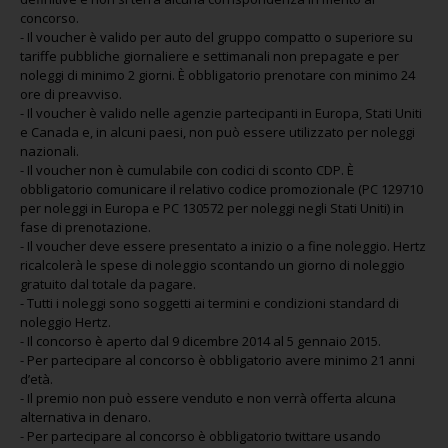
concorso.
- Il voucher è valido per auto del gruppo compatto o superiore su
tariffe pubbliche giornaliere e settimanali non prepagate e per
noleggi di minimo 2 giorni. È obbligatorio prenotare con minimo 24
ore di preavviso.
- Il voucher è valido nelle agenzie partecipanti in Europa, Stati Uniti
e Canada e, in alcuni paesi, non può essere utilizzato per noleggi
nazionali.
- Il voucher non è cumulabile con codici di sconto CDP. È
obbligatorio comunicare il relativo codice promozionale (PC 129710
per noleggi in Europa e PC 130572 per noleggi negli Stati Uniti) in
fase di prenotazione.
- Il voucher deve essere presentato a inizio o a fine noleggio. Hertz
ricalcolerà le spese di noleggio scontando un giorno di noleggio
gratuito dal totale da pagare.
- Tutti i noleggi sono soggetti ai termini e condizioni standard di
noleggio Hertz.
- Il concorso è aperto dal 9 dicembre 2014 al 5 gennaio 2015.
- Per partecipare al concorso è obbligatorio avere minimo 21 anni
d’età.
- Il premio non può essere venduto e non verrà offerta alcuna
alternativa in denaro.
- Per partecipare al concorso è obbligatorio twittare usando