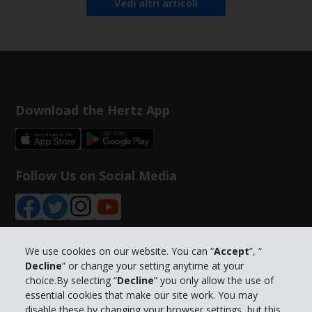
Vedi altri articoli
Download the Hertz App
Follow Us on Social Media
We use cookies on our website. You can “
Accept
”, “
Decline
” or change your setting anytime at your
Info su Hertz
choice.By selecting “
Decline
” you only allow the use of
essential cookies that make our site work. You may
Business
disable these by changing your browser settings, but this