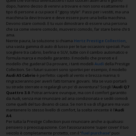
quelli che vorresti diventassero i tuoi suoceri atterrano il giorno
dopo, hanno deciso di venirvi a trovare e non sono esattamente il
tipo di persone a cui piace il “gipsy style”. Passi per i vestiti, ma una
macchina la devi trovare e deve essere pure una bella macchina.
Devono stare comodi. E tu vuoi dimostrare di essere una persona
che sa come vivere comodo, muoversi comodo, far stare bene chi ti
ama.
Niente paura, la soluzione si chiama
Hertz Prestige Collection
,
una vasta gamma di auto di lusso per le tue occasioni speciali. Puoi
scegliere tra cabrio, berlina e SUV, tutte con il cambio automatico e
formula marca e modello garantito. Il modello che prenoti e il
modello che guiderai! Da provare, i tanti modelli
Audi
della Prestige
Collection. Se i futuri suoceri sono sportivi per esempio, il modello
Audi A5 Cabrio
è perfetto: capelli al vento e brezza marina; ti
ringrazieranno per averli fatti tornare giovani. Ma se vuoi portarli
su strade sterrate e regalargli un po’ di avventura? Scegli l’
Audi Q7
Quattro 3.0
. Potrai arrivare ovunque, ma con il comfort garantito
da Audi, senza mai rinunciare ad aria condizionata e sedili comodi
come quelli del tuo divano di casa. Se non ti va di sfigurare ma vuoi
mantenere lo stesso livello di comfort, la scelta vincente è l’
Audi
A4
.
Per tutta la Prestige Collection puoi rinunciare anche a qualsiasi
pensiero o preoccupazione. Con l’assicurazione ‘super cover’ il tuo
veicolo è completamente protetto, con il
‘
fuel purchase
’
puoi