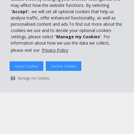
may affect how the website functions. By selecting
“
Accept
”, we will set all optional cookies that help us
Customer Service
analyse traffic, offer enhanced functionality, as well as
personalised content and ads.To find out more about the
Prenota con Hertz
cookies we use and to decide your optional cookies
settings, please select “
Manage my Cookies
”. For
information about how we use the data we collect,
please visit our
Privacy Policy
© 2026 The Hertz System, Inc.
Accept Cookies
Decline Cookies
Privacy Policy
|
Condizioni di Utilizzo
|
Termini e Condizioni di
noleggio
|
Mappa sito Hertz
Manage my Cookies
Manage cookie preferences