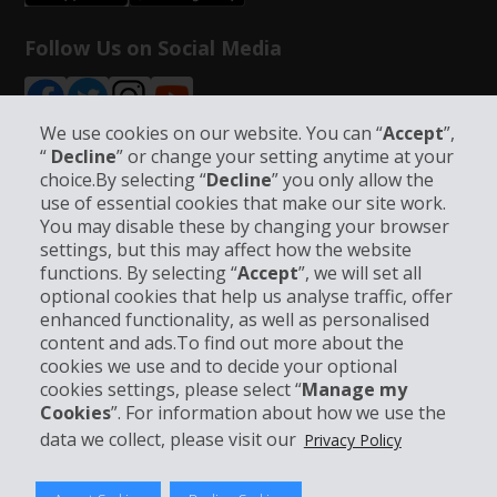
Follow Us on Social Media
We use cookies on our website. You can “
Accept
”,
“
Decline
” or change your setting anytime at your
choice.By selecting “
Decline
” you only allow the
Info su Hertz
use of essential cookies that make our site work.
You may disable these by changing your browser
settings, but this may affect how the website
Business
functions. By selecting “
Accept
”, we will set all
optional cookies that help us analyse traffic, offer
Customer Service
enhanced functionality, as well as personalised
content and ads.To find out more about the
cookies we use and to decide your optional
Prenota con Hertz
cookies settings, please select “
Manage my
Cookies
”. For information about how we use the
data we collect, please visit our
Privacy Policy
© 2026 The Hertz System, Inc.