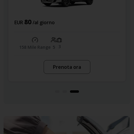
76
EUR
/al giorno
3
39 MPG
5
Prenota ora