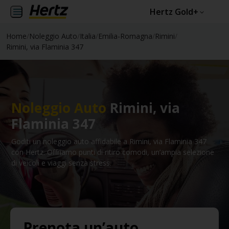
Hertz Gold+
Home
/
Noleggio Auto
/
Italia
/
Emilia-Romagna
/
Rimini
/
Rimini, via Flaminia 347
Noleggio Auto
Rimini, via
Flaminia 347
Goditi un noleggio auto affidabile a Rimini, via Flaminia 347
con Hertz. Offriamo punti di ritiro comodi, un’ampia selezione
di veicoli e viaggi senza stress.
Prenota un’auto