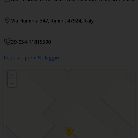
Via Flaminia 347
,
Rimini
,
47924
,
Italy
39-054-11815590
Requisiti per il Noleggio
+
−