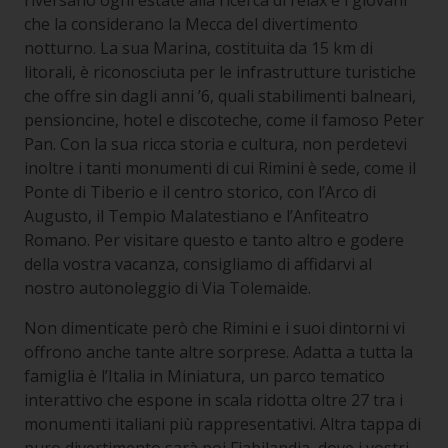
riversano ogni estate alla ricerca di relax e i giovani
che la considerano la Mecca del divertimento
notturno. La sua Marina, costituita da 15 km di
litorali, è riconosciuta per le infrastrutture turistiche
che offre sin dagli anni ’6, quali stabilimenti balneari,
pensioncine, hotel e discoteche, come il famoso Peter
Pan. Con la sua ricca storia e cultura, non perdetevi
inoltre i tanti monumenti di cui Rimini è sede, come il
Ponte di Tiberio e il centro storico, con l’Arco di
Augusto, il Tempio Malatestiano e l’Anfiteatro
Romano. Per visitare questo e tanto altro e godere
della vostra vacanza, consigliamo di affidarvi al
nostro autonoleggio di Via Tolemaide.
Non dimenticate però che Rimini e i suoi dintorni vi
offrono anche tante altre sorprese. Adatta a tutta la
famiglia è l’Italia in Miniatura, un parco tematico
interattivo che espone in scala ridotta oltre 27 tra i
monumenti italiani più rappresentativi. Altra tappa di