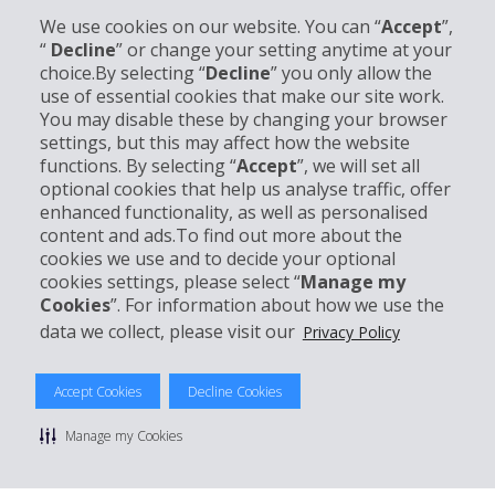
We use cookies on our website. You can “
Accept
”,
“
Decline
” or change your setting anytime at your
choice.By selecting “
Decline
” you only allow the
Info su Hertz
use of essential cookies that make our site work.
You may disable these by changing your browser
settings, but this may affect how the website
Business
functions. By selecting “
Accept
”, we will set all
optional cookies that help us analyse traffic, offer
Customer Service
enhanced functionality, as well as personalised
content and ads.To find out more about the
cookies we use and to decide your optional
Prenota con Hertz
cookies settings, please select “
Manage my
Cookies
”. For information about how we use the
data we collect, please visit our
Privacy Policy
© 2026 The Hertz System, Inc.
Accept Cookies
Decline Cookies
Privacy Policy
|
Condizioni di Utilizzo
|
Termini e Condizioni di
noleggio
|
Mappa sito Hertz
Manage my Cookies
Manage cookie preferences