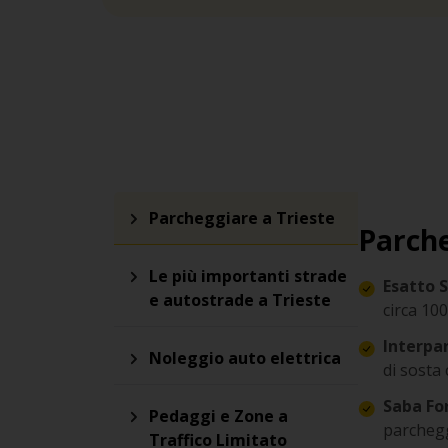
Parcheggiare a Trieste
Parche
Le più importanti strade
Esatto S
e autostrade a Trieste
circa 10
Interpa
Noleggio auto elettrica
di sosta 
Saba Fo
Pedaggi e Zone a
parchegg
Traffico Limitato