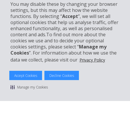
Info su Hertz
You may disable these by changing your browser
settings, but this may affect how the website
functions. By selecting “
Accept
”, we will set all
Business
optional cookies that help us analyse traffic, offer
enhanced functionality, as well as personalised
Customer Service
content and ads.To find out more about the
cookies we use and to decide your optional
cookies settings, please select “
Manage my
Prenota con Hertz
Cookies
”. For information about how we use the
data we collect, please visit our
Privacy Policy
Accept Cookies
Decline Cookies
© 2026 The Hertz System, Inc.
Privacy Policy
|
Condizioni di Utilizzo
|
Termini e Condizioni di
Manage my Cookies
noleggio
|
Mappa sito Hertz
Manage cookie preferences