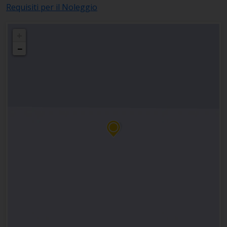
Requisiti per il Noleggio
+
−