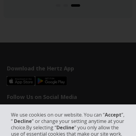
Download the Hertz App
Follow Us on Social Media
We use cookies on our website. You can “
Accept
”,
“
Decline
” or change your setting anytime at your
choice.By selecting “
Decline
” you only allow the
use of essential cookies that make our site work.