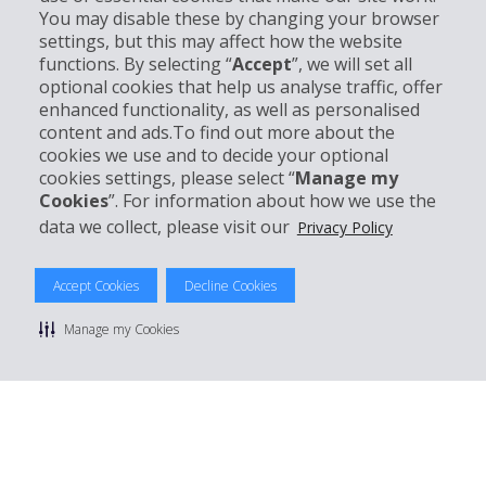
Info su Hertz
You may disable these by changing your browser
settings, but this may affect how the website
functions. By selecting “
Accept
”, we will set all
Business
optional cookies that help us analyse traffic, offer
enhanced functionality, as well as personalised
Customer Service
content and ads.To find out more about the
cookies we use and to decide your optional
cookies settings, please select “
Manage my
Prenota con Hertz
Cookies
”. For information about how we use the
data we collect, please visit our
Privacy Policy
Accept Cookies
Decline Cookies
© 2026 The Hertz System, Inc.
Privacy Policy
|
Condizioni di Utilizzo
|
Termini e Condizioni di
Manage my Cookies
noleggio
|
Mappa sito Hertz
Manage cookie preferences