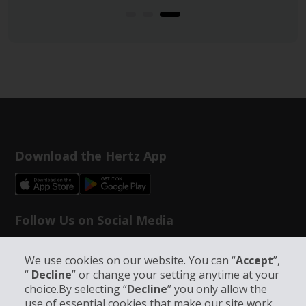
Download the Hertz App
Follow Us on Social Media
We use cookies on our website. You can “
Accept
”,
“
Decline
” or change your setting anytime at your
choice.By selecting “
Decline
” you only allow the
use of essential cookies that make our site work.