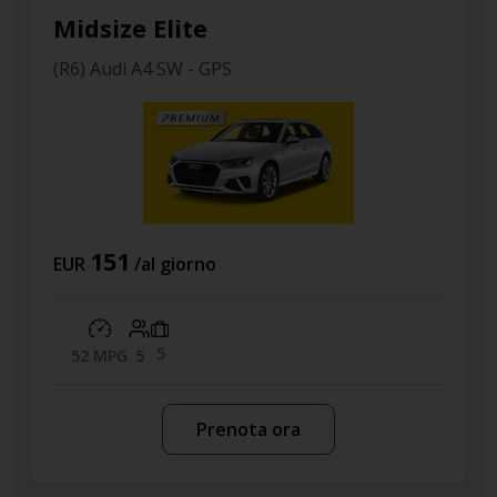
Compact
(F3) Jeep Renegade
150
EUR
/al giorno
3
16 MPG
5
Prenota ora