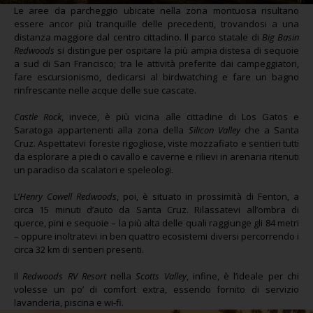
Le aree da parcheggio ubicate nella zona montuosa risultano
essere ancor più tranquille delle precedenti, trovandosi a una
distanza maggiore dal centro cittadino. Il parco statale di
Big Basin
Redwoods
si distingue per ospitare la più ampia distesa di sequoie
a sud di San Francisco; tra le attività preferite dai campeggiatori,
fare escursionismo, dedicarsi al birdwatching e fare un bagno
rinfrescante nelle acque delle sue cascate.
Castle Rock
, invece, è più vicina alle cittadine di Los Gatos e
Saratoga appartenenti alla zona della
Silicon Valley
che a Santa
Cruz. Aspettatevi foreste rigogliose, viste mozzafiato e sentieri tutti
da esplorare a piedi o cavallo e caverne e rilievi in arenaria ritenuti
un paradiso da scalatori e speleologi.
L’
Henry Cowell Redwoods
, poi, è situato in prossimità di Fenton, a
circa 15 minuti d’auto da Santa Cruz. Rilassatevi all’ombra di
querce, pini e sequoie – la più alta delle quali raggiunge gli 84 metri
– oppure inoltratevi in ben quattro ecosistemi diversi percorrendo i
circa 32 km di sentieri presenti.
Il
Redwoods RV Resort
nella
Scotts Valley
, infine, è l’ideale per chi
volesse un po’ di comfort extra, essendo fornito di servizio
lavanderia, piscina e wi-fi.