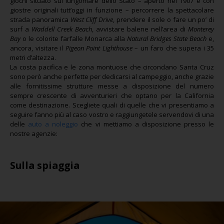
giochi situato sul lungomare dello Stato – aperto nel 1907 e con
giostre originali tutt’oggi in funzione – percorrere la spettacolare
strada panoramica
West Cliff Drive
, prendere il sole o fare un po’ di
surf a
Waddell Creek Beach
, avvistare balene nell’area di
Monterey
Bay
o le colorite farfalle Monarca alla
Natural Bridges State Beach
e,
ancora, visitare il
Pigeon Point Lighthouse
– un faro che supera i 35
metri d’altezza.
La costa pacifica e le zona montuose che circondano Santa Cruz
sono però anche perfette per dedicarsi al campeggio, anche grazie
alle fornitissime strutture messe a disposizione del numero
sempre crescente di avventurieri che optano per la California
come destinazione. Scegliete quali di quelle che vi presentiamo a
seguire fanno più al caso vostro e raggiungetele servendovi di una
delle
auto a noleggio
che vi mettiamo a disposizione presso le
nostre agenzie:
Sulla spiaggia