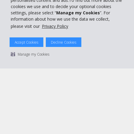
personalised content and ads.To find out more about the
Prenota con Hertz
cookies we use and to decide your optional cookies
settings, please select “
Manage my Cookies
”. For
information about how we use the data we collect,
please visit our
Privacy Policy
© 2026 The Hertz System, Inc.
Accept Cookies
Decline Cookies
Privacy Policy
|
Condizioni di Utilizzo
|
Termini e Condizioni di
noleggio
|
Mappa sito Hertz
Manage my Cookies
Manage cookie preferences