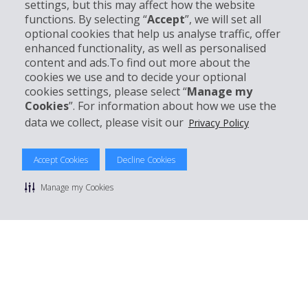
settings, but this may affect how the website
functions. By selecting “
Accept
”, we will set all
Business
optional cookies that help us analyse traffic, offer
enhanced functionality, as well as personalised
Customer Service
content and ads.To find out more about the
cookies we use and to decide your optional
cookies settings, please select “
Manage my
Prenota con Hertz
Cookies
”. For information about how we use the
data we collect, please visit our
Privacy Policy
Accept Cookies
Decline Cookies
© 2026 The Hertz System, Inc.
Privacy Policy
|
Condizioni di Utilizzo
|
Termini e Condizioni di
Manage my Cookies
noleggio
|
Mappa sito Hertz
Manage cookie preferences