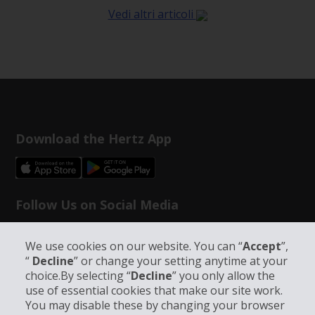
Vedi altri articoli
Download the Hertz App
Follow Us on Social Media
We use cookies on our website. You can “
Accept
”,
“
Decline
” or change your setting anytime at your
choice.By selecting “
Decline
” you only allow the
use of essential cookies that make our site work.
Info su Hertz
You may disable these by changing your browser